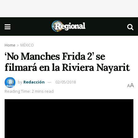
Home
MÉXICO
‘No Manches Frida 2’ se
filmará en la Riviera Nayarit
by
Redacción
02/05/2018
A
A
Reading Time: 2 mins read