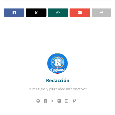
Los productores Argüelles, Lebrija, Allen, e
Higareda se reunieron en el hotel W Punta de
Mita para explorar las instalaciones, ya que
esperan lanzar el 70% de ‘No Manches Frida 2’
en ese lugar, alternando grabaciones entre la
Ciudad de México y Puerto Vallarta. La película
será distribuida por Pantelion y Videocine.
Notas Relacionadas
Cine en tu Comunidad” sigue llevando aprendizaje y
Redacción
entretenimiento a la niñez de Compostela
"Presitigio y pluralidad informativa"
Una tarde de cine en Ahuacatlán: «Intensa-Mente
2» conquista a pequeños y grandes
La primera parte de ‘No Manches Frida’ llegó a