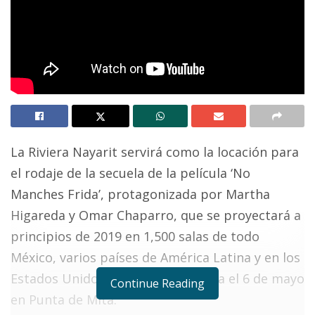
La Riviera Nayarit servirá como la locación para
el rodaje de la secuela de la película ‘No
Manches Frida’, protagonizada por Martha
Higareda y Omar Chaparro, que se proyectará a
principios de 2019 en 1,500 salas de todo
México, varios países de América Latina y en los
Estados Unidos. El rodaje comienza el 6 de mayo
Continue Reading
en Punta de Mita.