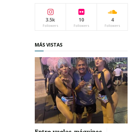
El rodaje se llevará a cabo en un total de siete
semanas en localizaciones de la Riviera Nayarit,
3.5k
10
4
principalmente en el hotel W Punta de Mita con
Followers
Followers
Followers
su diseño original, inspirado en la cultura
huichol y su magia sin igual.
MÁS VISTAS
[perfectpullquote align=»full»
bordertop=»false» cite=»» link=»» color=»»
class=»» size=»»]“La magia del cine es preciosa,
como es el caso de No Manches Frida. La
película se distribuirá en México, los Estados
Unidos, y en diferentes países de todo América
Latina”.[/perfectpullquote]
Higareda compartió que una vez que comience
la filmación se contratará a personas cercanas a
Entre vuelos, máquinas