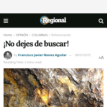
Home
OPINIÓN
COLUMNAS
Reflexionando
¡No dejes de buscar!
by
Francisco Javier Nieves Aguilar
09/07/2015
A
A
Reading Time: 2 mins read