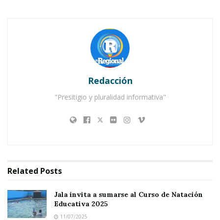
P
ara que las
niñas y niños
del municipio
aprovechen al máximo su tiempo libre
y desarrollen nuevas habilidades
durante este periodo vacacional, el
Gobierno
Redacción
Municipal de Ahuacatlán
, encabezado por
el
Doctor Manolo Andalón
, puso en marcha
"Presitigio y pluralidad informativa"
una serie de
cursos de verano gratuitos
que
combinan el
entretenimiento con el
aprendizaje
.
Estas actividades iniciaron el
miércoles 23 de
Related
Posts
julio
y se están desarrollando con gran
entusiasmo en la
Casa de la Cultura “Luis
Jala invita a sumarse al Curso de Natación
Educativa 2025
Aranda del Toro”
, en un horario de
10 de la
11/07/2025