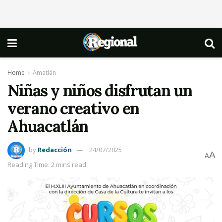
Home
Amatlán
Niñas y niños disfrutan un
verano creativo en
Ahuacatlán
by
Redacción
24/07/2025
A
A
Reading Time: 2 mins read