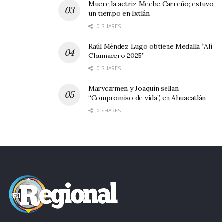
Muere la actriz Meche Carreño; estuvo
integral de la niñez ahuacatlense
, ofreciendo
un tiempo en Ixtlán
espacios de sano esparcimiento y aprendizaje
0 SHARES
que impactan positivamente en la comunidad.
Raúl Méndez Lugo obtiene Medalla “Alí
Chumacero 2025”
Tags:
cursos de verano
0 SHARES
Marycarmen y Joaquín sellan
“Compromiso de vida”, en Ahuacatlán
0 SHARES