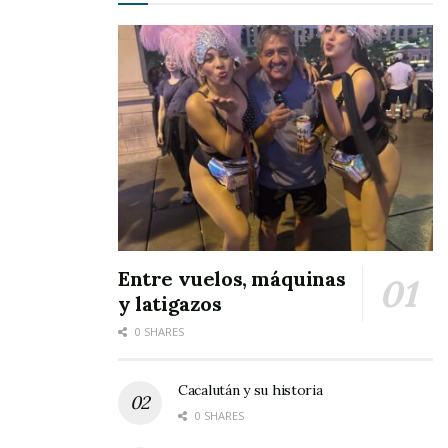
propuestas diseñadas para fomentar
la
creatividad, la convivencia
y el
desarrollo de
habilidades
en un ambiente seguro y alegre.
Entre vuelos, máquinas
y latigazos
0 SHARES
Con el lema
“Haz que estas vacaciones de
verano sean divertidas para los pequeños de
Cacalután y su historia
casa”
, las autoridades municipales reafirman su
0 SHARES
compromiso con el
bienestar y desarrollo