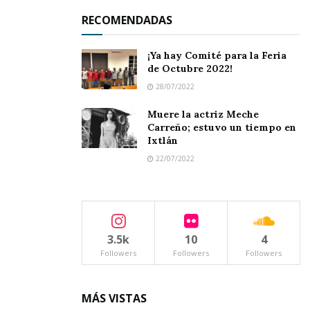
RECOMENDADAS
¡Ya hay Comité para la Feria
de Octubre 2022!
28/07/2022
Muere la actriz Meche
Carreño; estuvo un tiempo en
Ixtlán
22/07/2022
Los cursos, coordinados por la
Dirección
Municipal de Cultura
, a cargo de
Francisco
Lepe
, incluyen una amplia variedad de
3.5k
10
4
dinámicas como
manualidades, pintura,
Followers
Followers
Followers
elaboración de piñatas, repostería, juegos
recreativos
y
baile moderno
, entre otras
MÁS VISTAS