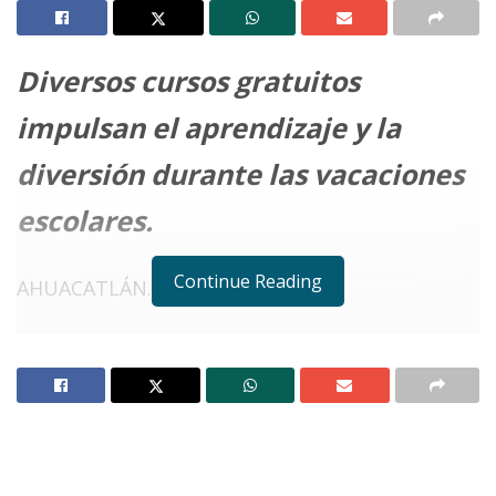
Diversos cursos gratuitos
impulsan el aprendizaje y la
diversión durante las vacaciones
escolares.
Continue Reading
AHUACATLÁN.
Notas Relacionadas
Jala invita a sumarse al Curso de Natación
Educativa 2025
¡Un verano inolvidable para las niñas y niños de
Ixtlán!