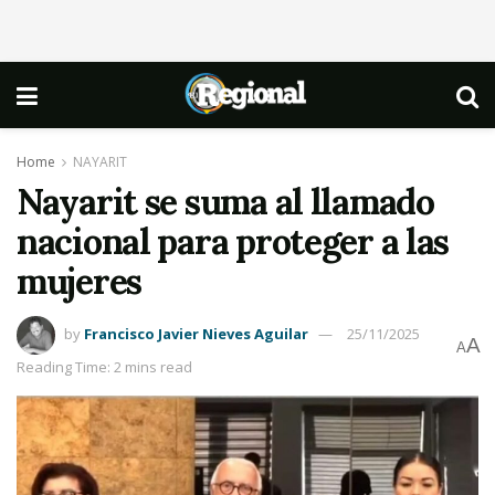
Home
NAYARIT
Nayarit se suma al llamado
nacional para proteger a las
mujeres
by
Francisco Javier Nieves Aguilar
25/11/2025
A
A
Reading Time: 2 mins read