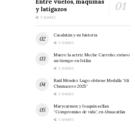
Entre vuelos, máquinas
y latigazos
0 SHARES
Cacalután y su historia
0 SHARES
Muere la actriz Meche Carreño; estuvo
un tiempo en Ixtlán
0 SHARES
Raúl Méndez Lugo obtiene Medalla “Alí
Chumacero 2025”
0 SHARES
Marycarmen y Joaquín sellan
“Compromiso de vida”, en Ahuacatlán
0 SHARES