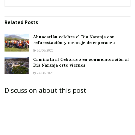
manera virtual en la
Conferencia del Pueblo
,
encabezada por la presidenta
Claudia
Related
Posts
Sheinbaum
.
Ahuacatlán celebra el Día Naranja con
reforestación y mensaje de esperanza
26/06/2025
Caminata al Ceboruco en conmemoración al
Durante el encuentro se presentaron los
Día Naranja este viernes
avances del
Plan Integral Contra el Abuso
24/08/2023
Sexual
, una estrategia nacional que busca
fortalecer la prevención, la atención y la
Discussion about this post
protección de niñas, adolescentes y mujeres en
todo el país.