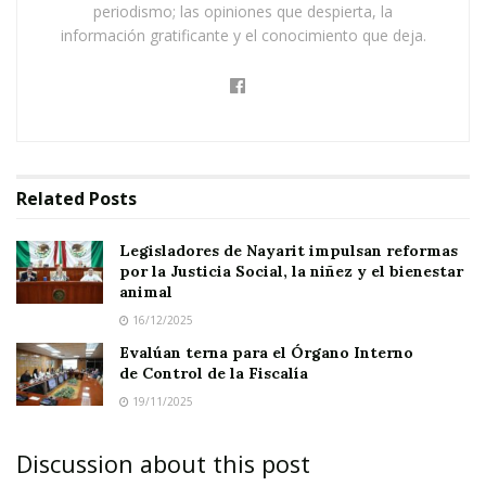
periodismo; las opiniones que despierta, la
información gratificante y el conocimiento que deja.
Este nuevo espacio legislativo busca que las
personas migrantes puedan expresar sus ideas,
presentar propuestas y participar activamente
en el diseño, implementación y evaluación de
políticas públicas, reconociendo su importancia
Related
Posts
en el desarrollo económico, social y cultural de
Nayarit.
Legisladores de Nayarit impulsan reformas
por la Justicia Social, la niñez y el bienestar
animal
16/12/2025
Evalúan terna para el Órgano Interno
de Control de la Fiscalía
La propuesta fue presentada por el diputado
19/11/2025
Flavio Obdulio Fonseca Robles
, del Partido
Verde Ecologista de México, quien destacó que
Discussion about this post
este Parlamento contribuirá a fortalecer la