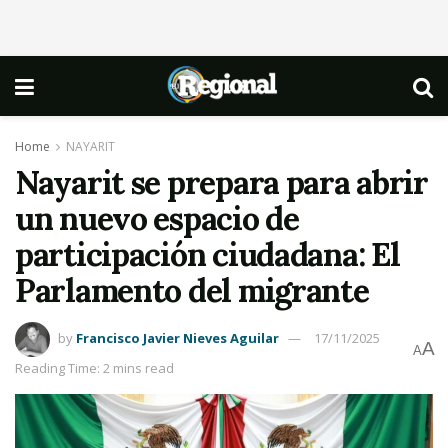
Home
NAYARIT
Nayarit se prepara para abrir
un nuevo espacio de
participación ciudadana: El
Parlamento del migrante
by
Francisco Javier Nieves Aguilar
17/11/2025
A
A
Reading Time: 2 mins read