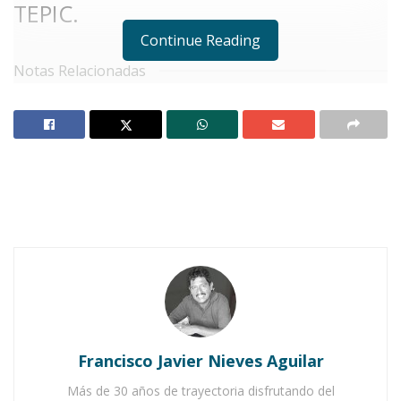
TEPIC.
Continue Reading
Notas Relacionadas
Legisladores de Nayarit impulsan reformas por la
Justicia Social, la niñez y el bienestar animal
Evalúan terna para el Órgano Interno de Control de
la Fiscalía
C
on el objetivo de fortalecer la
participación social y dar voz a los
nayaritas que viven más allá de
nuestras fronteras, el Congreso del Estado
presentó en Sesión Pública Ordinaria la
Francisco Javier Nieves Aguilar
propuesta para crear el
Parlamento del
Más de 30 años de trayectoria disfrutando del
Migrante Nayarita
.