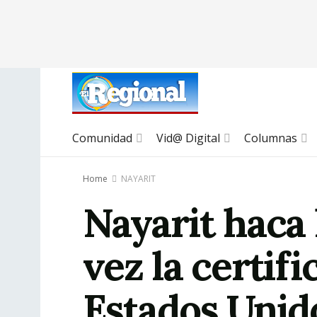
Comunidad
Vid@ Digital
Columnas
Home
NAYARIT
Nayarit haca 
vez la certif
Estados Unid