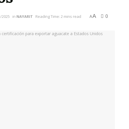
A
0
1/2025
in
NAYARIT
Reading Time: 2 mins read
A