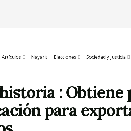
Artículos
Nayarit
Elecciones
Sociedad y Justicia
historia : Obtiene
icación para expor
os