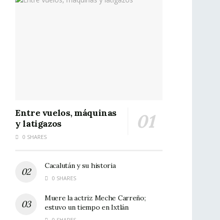
Entre vuelos, máquinas
y latigazos
0 SHARES
Cacalután y su historia
0 SHARES
Muere la actriz Meche Carreño;
estuvo un tiempo en Ixtlán
0 SHARES