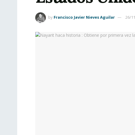
by
Francisco Javier Nieves Aguilar
26/1