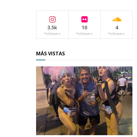
3.5k
10
4
Followers
Followers
Followers
MÁS VISTAS
Es cierto, como lo indicó en un comunicado del
sábado pasado, que los recursos
presupuestarios de Nayarit no sólo están