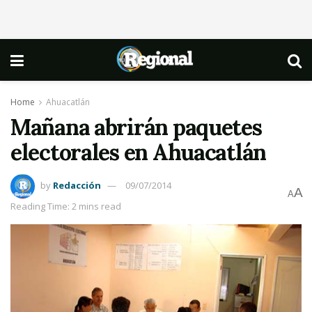
Home
Ahuacatlán
Mañana abrirán paquetes
electorales en Ahuacatlán
by
Redacción
09/07/2014
A
A
Reading Time: 2 mins read