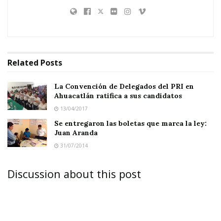
Aranda
Related
Posts
La Convención de Delegados del PRI en
Ahuacatlán ratifica a sus candidatos
Pero no
13/04/2017
Se entregaron las boletas que marca la ley:
Juan Aranda
31/07/2014
Discussion about this post
tendrá que pasar mucho tiempo para que los
resultados se corroboren o se modifiquen.