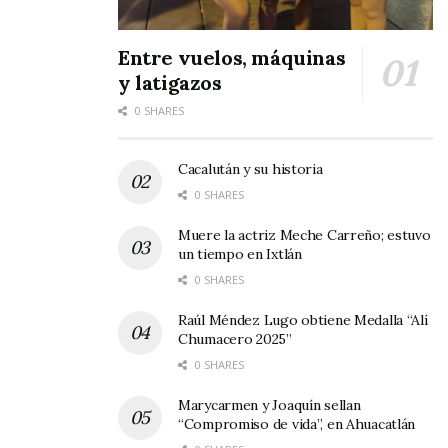
Entre vuelos, máquinas
y latigazos
0 SHARES
Cacalután y su historia
0 SHARES
Muere la actriz Meche Carreño; estuvo
un tiempo en Ixtlán
0 SHARES
Raúl Méndez Lugo obtiene Medalla “Alí
Chumacero 2025”
0 SHARES
Marycarmen y Joaquín sellan
“Compromiso de vida”, en Ahuacatlán