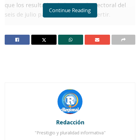
que los resultados de la jornada electoral del
Continue Reading
seis de julio pasado se pueden
revertir.
Para mañana miércoles a las 8:00 horas el
Consejo Municipal Electoral abrirá una sesión
pública permanente para hacer el conteo de
voto por voto. Los paquetes electorales, que
aún se resguardan por la avenida 20 de
Noviembre norte, estarán hasta el 15 de julio
aproximadamente.
Notas Relacionadas
La Convención de Delegados del PRI en Ahuacatlán
Redacción
ratifica a sus candidatos
"Presitigio y pluralidad informativa"
Se entregaron las boletas que marca la ley: Juan