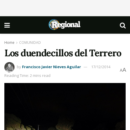
Home
COMUNIDAD
Los duendecillos del Terrero
by
Francisco Javier Nieves Aguilar
17/12/2014
A
A
Reading Time: 2 mins read