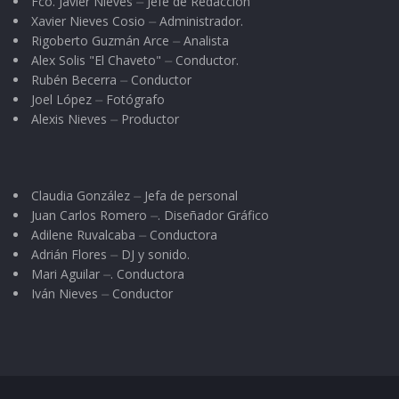
Fco. Javier Nieves ⏤ Jefe de Redacción
Xavier Nieves Cosio ⏤ Administrador.
Rigoberto Guzmán Arce ⏤ Analista
Alex Solis "El Chaveto" ⏤ Conductor.
Rubén Becerra ⏤ Conductor
Joel López ⏤ Fotógrafo
Alexis Nieves ⏤ Productor
Claudia González ⏤ Jefa de personal
Juan Carlos Romero ⏤. Diseñador Gráfico
Adilene Ruvalcaba ⏤ Conductora
Adrián Flores ⏤ DJ y sonido.
Mari Aguilar ⏤. Conductora
Iván Nieves ⏤ Conductor