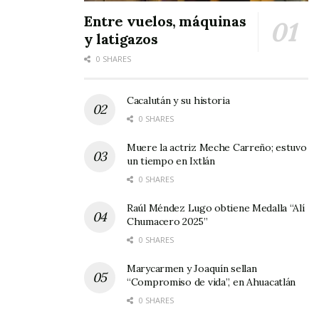
hasta se comen el lonche de los choferes o se
Entre vuelos, máquinas
desaparecen cosas de los vehículos. ¿Serán
y latigazos
aquellas criaturas inocentes que un día
0 SHARES
fusilaron?
Cacalután y su historia
Tags:
Día de Muertos
leyendas
0 SHARES
Muere la actriz Meche Carreño; estuvo
un tiempo en Ixtlán
0 SHARES
Raúl Méndez Lugo obtiene Medalla “Alí
Chumacero 2025”
0 SHARES
Marycarmen y Joaquín sellan
“Compromiso de vida”, en Ahuacatlán
0 SHARES