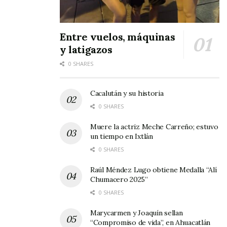
Entre vuelos, máquinas
Tags:
poesía
y latigazos
0 SHARES
Cacalután y su historia
0 SHARES
Muere la actriz Meche Carreño; estuvo
un tiempo en Ixtlán
0 SHARES
Raúl Méndez Lugo obtiene Medalla “Alí
Chumacero 2025”
0 SHARES
Marycarmen y Joaquín sellan
“Compromiso de vida”, en Ahuacatlán