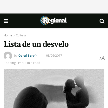
Home
Cultura
Lista de un desvelo
by
Coral Servín
08/06/2017
A
A
Reading Time: 1 min read