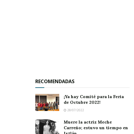
 te abrigo siempre cuando no estás.
Estás ahora dormido y quieto
en las memorias de mi cantar;
proclama firme de eco eterno
RECOMENDADAS
te abrazo siempre cuando te vas.
¡Ya hay Comité para la Feria
de Octubre 2022!
28/07/2022
Ésta es la lista de mi desvelo
Muere la actriz Meche
Carreño; estuvo un tiempo en
Ixtlán