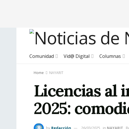
Comunidad
Vid@ Digital
Columnas
Home
NAYARIT
Licencias al 
2025: comodi
by
Redacción
26/03/2025
in
NAYARIT
R