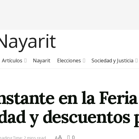
Artículos
Nayarit
Elecciones
Sociedad y Justicia
instante en la Feri
dad y descuentos 
A
0
eading Time: 2 mins read
A