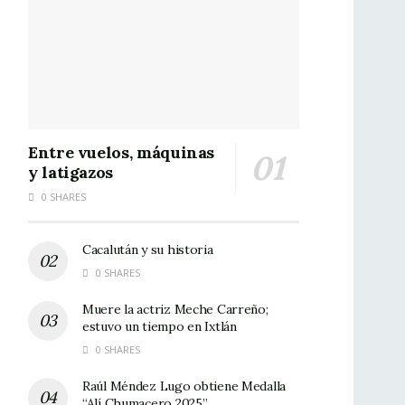
Entre vuelos, máquinas
y latigazos
0 SHARES
Cacalután y su historia
0 SHARES
Muere la actriz Meche Carreño;
estuvo un tiempo en Ixtlán
0 SHARES
Raúl Méndez Lugo obtiene Medalla
“Alí Chumacero 2025”