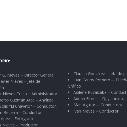
ORIO:
Claudia González ⏤ Jefa de p
 G. Nieves ⏤ Director General
Juan Carlos Romero ⏤. Diseñ
Javier Nieves ⏤ Jefe de
Gráfico
ón
Adilene Ruvalcaba ⏤ Conduct
r Nieves Cosio ⏤ Administrador.
Adrián Flores ⏤ DJ y sonido.
berto Guzmán Arce ⏤ Analista
Mari Aguilar ⏤. Conductora
Solis "El Chaveto" ⏤ Conductor.
Iván Nieves ⏤ Conductor
n Becerra ⏤ Conductor
 López ⏤ Fotógrafo
s Nieves ⏤ Productor