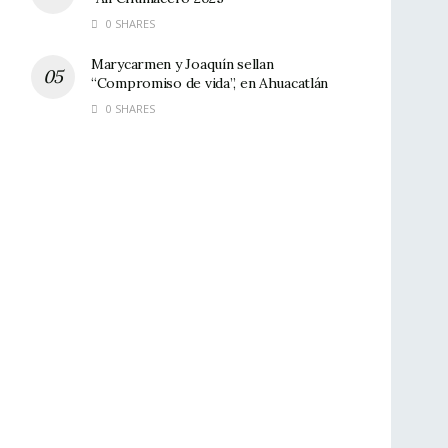
0 SHARES
Marycarmen y Joaquín sellan
“Compromiso de vida”, en Ahuacatlán
0 SHARES