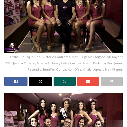
Arriba. De Izq. a Der.: Victoria Contreras, Maru Eugenia Fragoso, NB Nayarit
2013 Jessica Orozco, Grecia Ochoa y Belsy Corona. Abajo. De Izq. a Der. Jeimy
Reséndiz, Jennifer Ochoa, Kun Díaz, Xitlaly López y Neli Virgen.