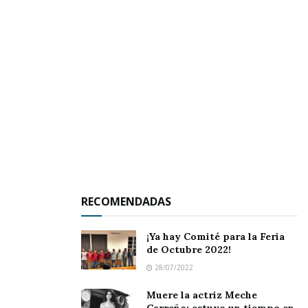
RECOMENDADAS
El pionero de los certámenes glamurosos en
Jala prepara a las mujeres más hermosas en el
¡Ya hay Comité para la Feria
estado.
de Octubre 2022!
28/07/2022
JALA.-
A los 19 años, Kun Díaz fue contratado en
Muere la actriz Meche
Jala para organizar el primer certamen de