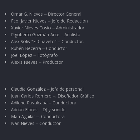
Belsy Corona y Nely Virgen, mismas que pueden
conocer a detalle en el perfil de Facebook de
Omar G. Nieves ⏤ Director General
“Reynas Belleza Nayarit”.
Fco. Javier Nieves ⏤ Jefe de Redacción
Xavier Nieves Cosio ⏤ Administrador.
Rigoberto Guzmán Arce ⏤ Analista
Tags:
Kun Díaz
NB México 2014
Alex Solis "El Chaveto" ⏤ Conductor.
Nuestra Belleza Nayarit 2014
Rubén Becerra ⏤ Conductor
Joel López ⏤ Fotógrafo
Alexis Nieves ⏤ Productor
Claudia González ⏤ Jefa de personal
Juan Carlos Romero ⏤. Diseñador Gráfico
Adilene Ruvalcaba ⏤ Conductora
Adrián Flores ⏤ DJ y sonido.
Mari Aguilar ⏤. Conductora
Iván Nieves ⏤ Conductor