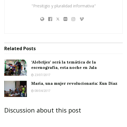
"Presitigio y pluralidad informativa"
‘Alebrijes’ será la temática de la escenografía, esta
noche en Jala
María, una mujer revolucionaria: Kun Díaz
Related
Posts
‘Alebrijes’ será la temática de la
escenografía, esta noche en Jala
23/07/2017
María, una mujer revolucionaria: Kun Díaz
08/04/2017
Discussion about this post