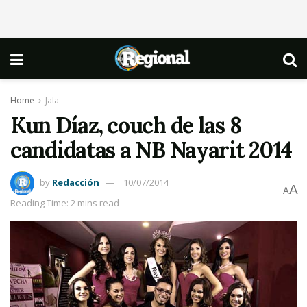
Home
Jala
Kun Díaz, couch de las 8
candidatas a NB Nayarit 2014
by
Redacción
10/07/2014
A
A
Reading Time: 2 mins read