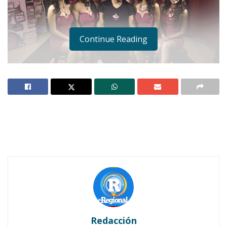
Continue Reading
Arriba. De Izq. a Der.: Victoria Contreras, Maru Eugenia Fragoso, NB
Nayarit 2013 Jessica Orozco, Grecia Ochoa y Belsy Corona.
Abajo. De Izq. a Der. Jeimy Reséndiz, Jennifer Ochoa, Kun Díaz, Xitlaly
López y Neli Virgen.
Redacción
Notas Relacionadas