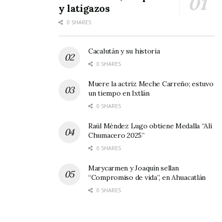
y latigazos
Tags:
río Acaponeta
0 SHARES
Cacalután y su historia
0 SHARES
Muere la actriz Meche Carreño; estuvo
un tiempo en Ixtlán
0 SHARES
Raúl Méndez Lugo obtiene Medalla “Alí
Chumacero 2025”
0 SHARES
Marycarmen y Joaquín sellan
“Compromiso de vida”, en Ahuacatlán
0 SHARES