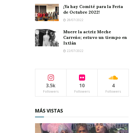
¡Ya hay Comité para la Feria
de Octubre 2022!
28/07/2022
Muere la actriz Meche
Carreño; estuvo un tiempo en
Ixtlán
22/07/2022
3.5k
10
4
Followers
Followers
Followers
MÁS VISTAS
También se ofrecerá una
“Introducción a la