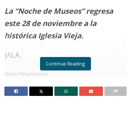
La “Noche de Museos” regresa
este 28 de noviembre a la
histórica Iglesia Vieja.
JALA.
Continue Reading
Notas Relacionadas
No Content Available
U
na noche llena de arte. De tradición.
De creatividad encendida. Eso es lo