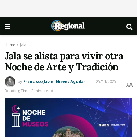
Home
Jala
Jala se alista para vivir otra
Noche de Arte y Tradición
by
Francisco Javier Nieves Aguilar
25/11/2025
A
A
Reading Time: 2 mins read