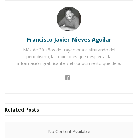
que vivirá de nueva cuenta el
Pueblo
Mágico de Jala
este viernes 28 de noviembre
con la esperada
“Noche de Museos”
, un evento
que promete ofrecer una experiencia única a
Francisco Javier Nieves Aguilar
cada visitante.
Más de 30 años de trayectoria disfrutando del
periodismo; las opiniones que despierta, la
Gracias al esfuerzo conjunto del
Consejo
información gratificante y el conocimiento que deja.
Estatal para la Cultura y las Artes de Nayarit
y
del gobierno municipal que encabeza el
contador
Marco Antonio Cambero
, esta
jornada cultural regresa con fuerza. Y lo hará en
un escenario incomparable:
la Iglesia Vieja
, uno
Related
Posts
de los símbolos más entrañables de Jala.
No Content Available