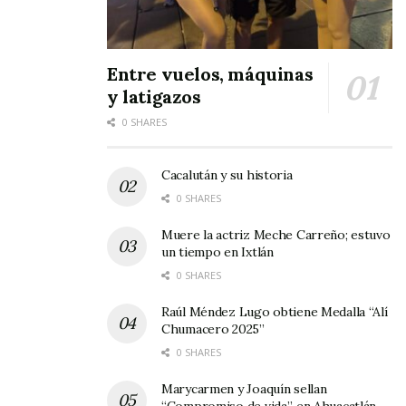
Entre vuelos, máquinas
y latigazos
0 SHARES
Cacalután y su historia
0 SHARES
Muere la actriz Meche Carreño; estuvo
Tabla correspondiente al año 2014
un tiempo en Ixtlán
0 SHARES
Raúl Méndez Lugo obtiene Medalla “Alí
Chumacero 2025”
0 SHARES
Marycarmen y Joaquín sellan