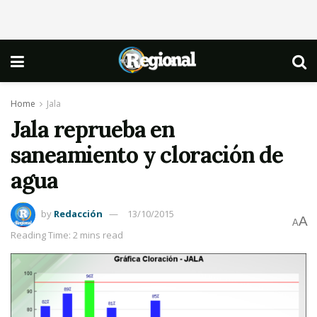
Home
Jala
Jala reprueba en
saneamiento y cloración de
agua
by
Redacción
13/10/2015
A
A
Reading Time: 2 mins read