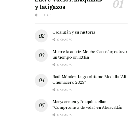
y latigazos
0 SHARES
Cacalután y su historia
0 SHARES
Muere la actriz Meche Carreño; estuvo
un tiempo en Ixtlán
0 SHARES
Raúl Méndez Lugo obtiene Medalla “Alí
Chumacero 2025”
0 SHARES
Marycarmen y Joaquín sellan
“Compromiso de vida”, en Ahuacatlán
0 SHARES