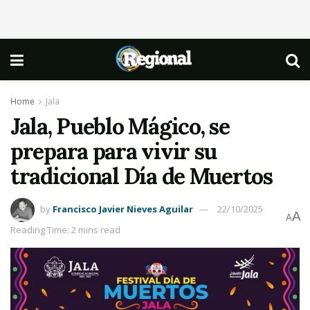
Home
Jala
Jala, Pueblo Mágico, se
prepara para vivir su
tradicional Día de Muertos
by
Francisco Javier Nieves Aguilar
22/10/2025
A
A
Reading Time: 2 mins read