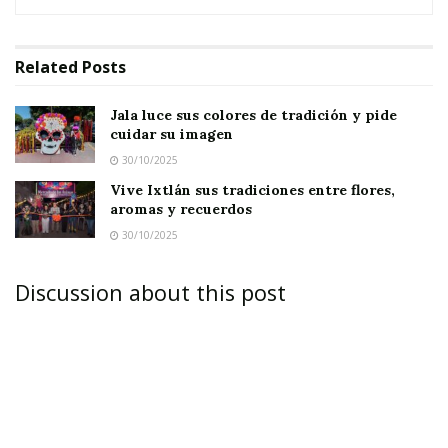
preparativos para ofrecer una celebración que
combine
tradición
y
cultura
.
Related
Posts
Jala luce sus colores de tradición y pide
cuidar su imagen
En las tareas organizativas participa todo el
30/10/2025
equipo municipal, aunque la principal
Vive Ixtlán sus tradiciones entre flores,
aromas y recuerdos
responsabilidad recae en los
departamentos
30/10/2025
de Educación y Cultura
, con el apoyo de
Turismo
,
Servicios Públicos
y otras áreas.
Discussion about this post