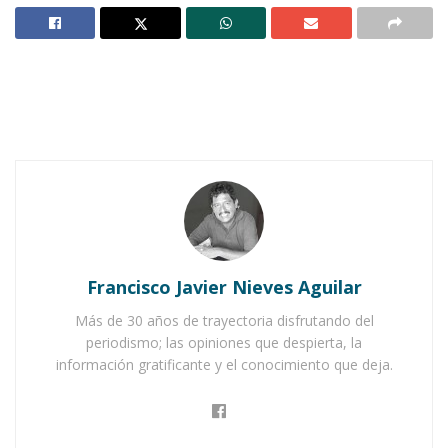
Notas Relacionadas
Jala luce sus colores de tradición y pide cuidar su
imagen
Vive Ixtlán sus tradiciones entre flores, aromas y
recuerdos
C
on sus
calles armoniosamente
empedradas
, sus
casas y caserones
que contrastan con la modernidad,
Jala, Pueblo Mágico
, se alista para vivir una vez
Francisco Javier Nieves Aguilar
más la magia del
Día de Muertos
, tal como lo
Más de 30 años de trayectoria disfrutando del
ha hecho desde siempre: con alma, con arte y
periodismo; las opiniones que despierta, la
información gratificante y el conocimiento que deja.
con orgullo.
El
Ayuntamiento de Jala
ya afina los