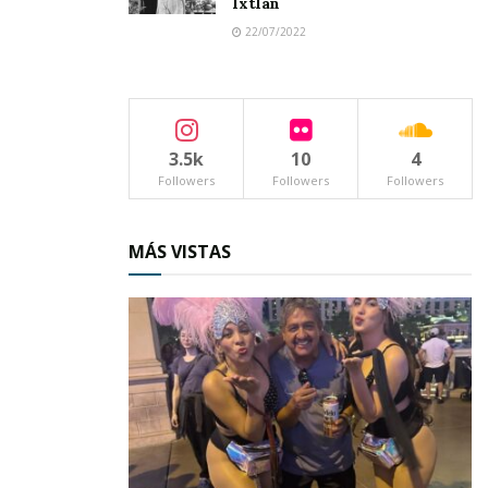
Ixtlán
22/07/2022
3.5k
10
4
Followers
Followers
Followers
El
gobierno municipal
absorberá parte de los
MÁS VISTAS
gastos generados, de modo que los
propietarios solo deberán aportar una
cuota
simbólica
:
225 pesos
para perros y
200 pesos
para gatos.
Con esta iniciativa, el Ayuntamiento de Jala
refuerza su
compromiso con la salud pública y el bienestar
animal
, impulsando una cultura de
responsabilidad y