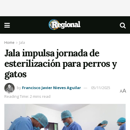
Home
Jala
Jala impulsa jornada de
esterilización para perros y
gatos
by
Francisco Javier Nieves Aguilar
05/11/2025
A
A
Reading Time: 2 mins read