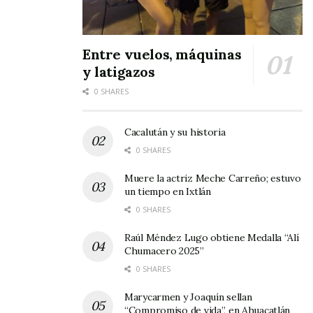
respeto hacia todas las formas de vida
.
Entre vuelos, máquinas
Tags:
esterilización
y latigazos
0 SHARES
Cacalután y su historia
0 SHARES
Muere la actriz Meche Carreño; estuvo
un tiempo en Ixtlán
0 SHARES
Raúl Méndez Lugo obtiene Medalla “Alí
Chumacero 2025”
0 SHARES
Marycarmen y Joaquín sellan
“Compromiso de vida”, en Ahuacatlán