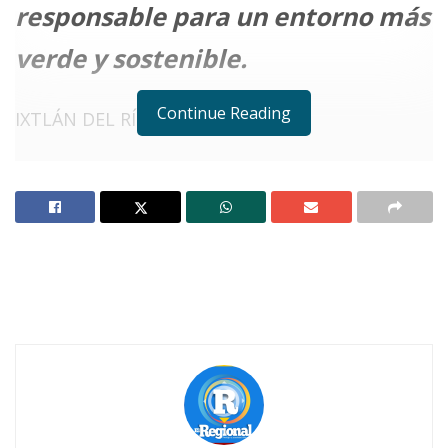
responsable para un entorno más
verde y sostenible.
Continue Reading
IXTLÁN DEL RÍO.
Notas Relacionadas
Reforestan parador turístico El Ceboruco, en
Ahuacatlán
Realizan en Ixtlán jornada de paz con enfoque en
entornos verdes y seguros
C
on el apoyo del presidente municipal
de Ixtlán,
Guillermo “Memo” Ramírez
,
la directora de
Desarrollo Urbano,
Ordenamiento Territorial y Ecología
,