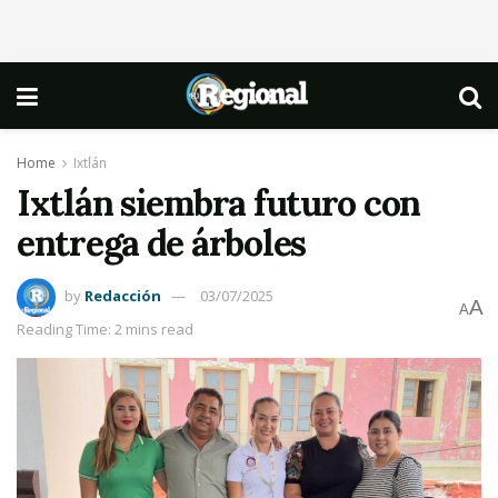
Home
Ixtlán
Ixtlán siembra futuro con
entrega de árboles
by
Redacción
03/07/2025
A
A
Reading Time: 2 mins read