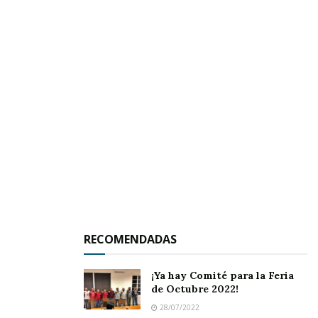
RECOMENDADAS
¡Ya hay Comité para la Feria
de Octubre 2022!
28/07/2022
En esta primera etapa, recibieron los