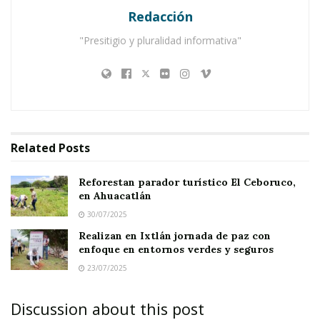
Redacción
Ingeniera Karla López
, encabezó la
entrega de
árboles a regidores
, en una acción que busca
"Presitigio y pluralidad informativa"
impulsar la
adopción responsable
entre
ciudadanos y fortalecer el compromiso
ambiental del municipio.
Las especies entregadas incluyen
amapa,
Related
Posts
caoba, primavera y cachuananchi
, árboles
nativos que no solo embellecen el paisaje
Reforestan parador turístico El Ceboruco,
en Ahuacatlán
urbano, sino que también contribuyen al
30/07/2025
equilibrio ecológico
y la mejora de la calidad
Realizan en Ixtlán jornada de paz con
del aire.
enfoque en entornos verdes y seguros
23/07/2025
Discussion about this post