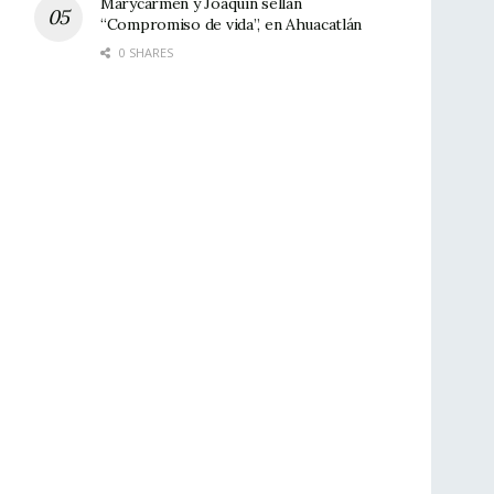
Marycarmen y Joaquín sellan
“Compromiso de vida”, en Ahuacatlán
0 SHARES