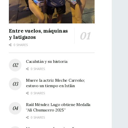
Entre vuelos, máquinas
y latigazos
0 SHARES
Cacalután y su historia
0 SHARES
Muere la actriz Meche Carreño;
estuvo un tiempo en Ixtlán
0 SHARES
Raúl Méndez Lugo obtiene Medalla
“Alí Chumacero 2025”
0 SHARES