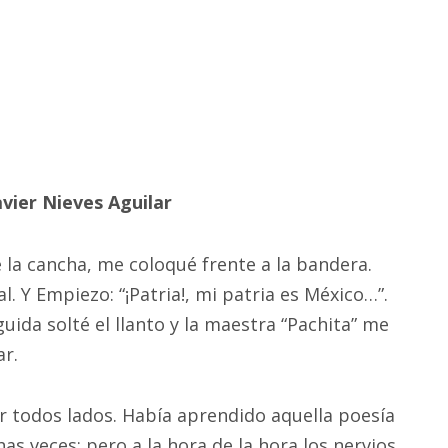
avier Nieves Aguilar
 la cancha, me coloqué frente a la bandera.
l. Y Empiezo: “¡Patria!, mi patria es México…”.
ida solté el llanto y la maestra “Pachita” me
ar.
r todos lados. Había aprendido aquella poesía
as veces; pero a la hora de la hora los nervios