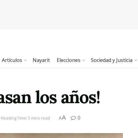
Artículos
Nayarit
Elecciones
Sociedad y Justicia
asan los años!
A
0
Reading Time: 5 mins read
A