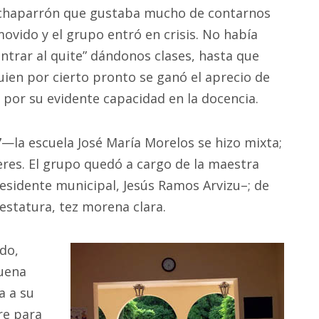
 chaparrón que gustaba mucho de contarnos
ovido y el grupo entró en crisis. No había
entrar al quite” dándonos clases, hasta que
uien por cierto pronto se ganó el aprecio de
 por su evidente capacidad en la docencia.
7—la escuela José María Morelos se hizo mixta;
eres. El grupo quedó a cargo de la maestra
esidente municipal, Jesús Ramos Arvizu–; de
estatura, tez morena clara.
ado,
buena
a a su
re para