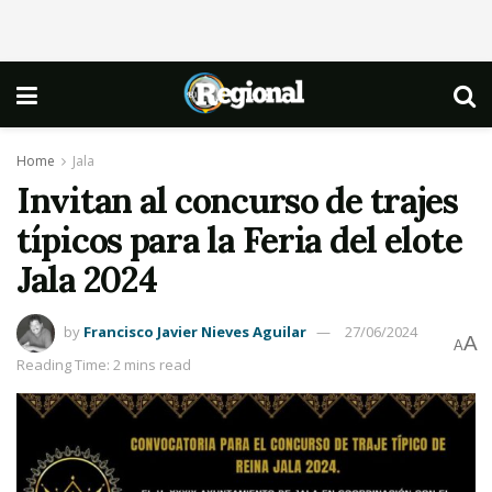
Home
Jala
Invitan al concurso de trajes
típicos para la Feria del elote
Jala 2024
by
Francisco Javier Nieves Aguilar
27/06/2024
A
A
Reading Time: 2 mins read