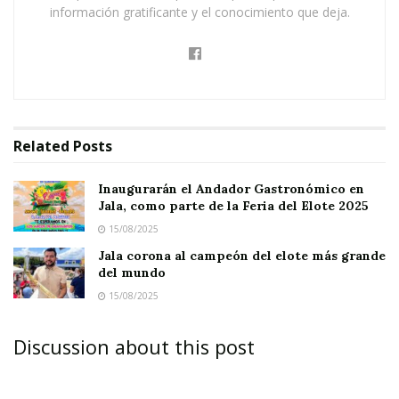
información gratificante y el conocimiento que deja.
abiertas las inscripciones, las cuales estarán
vigentes hasta el día 05 de julio.
Related
Posts
Para mayores informes e inscripciones, los
interesados pueden dirigirse directamente a las
Inaugurarán el Andador Gastronómico en
Jala, como parte de la Feria del Elote 2025
instalaciones de la Dirección de Turismo,
15/08/2025
ubicadas en calle Allende #40 (CASA UAN), en
Jala corona al campeón del elote más grande
horarios de oficina de 9 a.m. a 3 p.m. O también
del mundo
pueden comunicarse al WhatsApp 3111487916.
15/08/2025
Discussion about this post