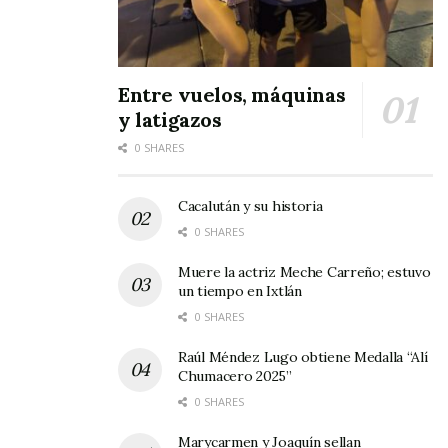
Entre vuelos, máquinas
y latigazos
0 SHARES
Cacalután y su historia
0 SHARES
Muere la actriz Meche Carreño; estuvo
un tiempo en Ixtlán
0 SHARES
Raúl Méndez Lugo obtiene Medalla “Alí
Chumacero 2025”
0 SHARES
Marycarmen y Joaquín sellan