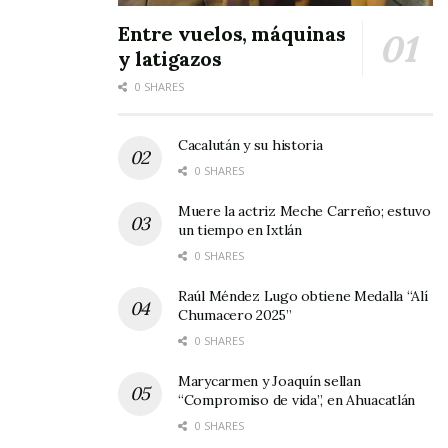
Entre vuelos, máquinas
y latigazos
0 SHARES
Cacalután y su historia
0 SHARES
Muere la actriz Meche Carreño; estuvo
un tiempo en Ixtlán
0 SHARES
Raúl Méndez Lugo obtiene Medalla “Alí
Chumacero 2025”
0 SHARES
Marycarmen y Joaquín sellan
“Compromiso de vida”, en Ahuacatlán
0 SHARES