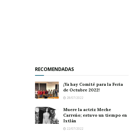
Durante el evento, las y los asistentes podrán
RECOMENDADAS
acceder a una amplia gama de
servicios
integrales
sin costo, que incluyen
atención
¡Ya hay Comité para la Feria
de Octubre 2022!
médica
,
orientación jurídica y
28/07/2022
psicológica
,
información
preventiva
,
actividades para niños y niñas
, y
Muere la actriz Meche
Carreño; estuvo un tiempo en
espacios de
diálogo y participación
Ixtlán
comunitaria
.
22/07/2022