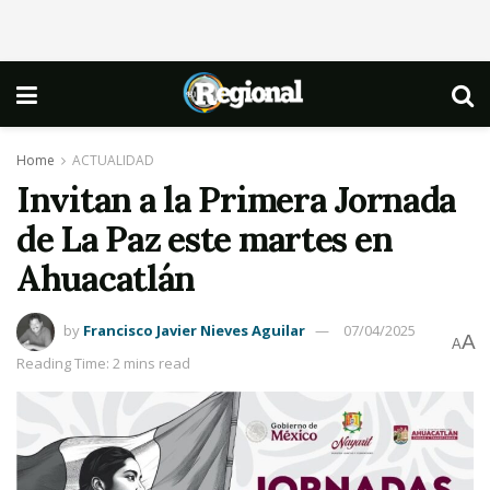
Home
ACTUALIDAD
Invitan a la Primera Jornada
de La Paz este martes en
Ahuacatlán
by
Francisco Javier Nieves Aguilar
07/04/2025
A
A
Reading Time: 2 mins read