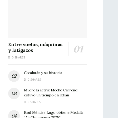
Entre vuelos, máquinas
y latigazos
0 SHARES
Cacalután y su historia
0 SHARES
Muere la actriz Meche Carreño;
estuvo un tiempo en Ixtlán
0 SHARES
Raúl Méndez Lugo obtiene Medalla
“Alí Chumacero 2025”