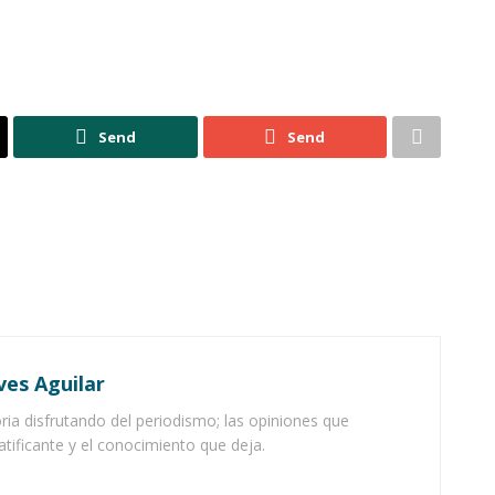
Send
Send
ves Aguilar
ia disfrutando del periodismo; las opiniones que
atificante y el conocimiento que deja.