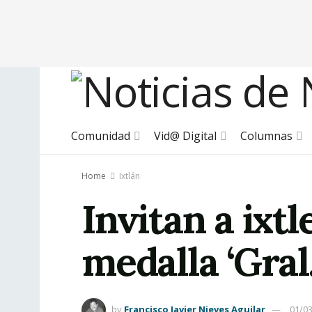
Comunidad
Vid@ Digital
Columnas
Home
Ixtlán
Invitan a ixtl
medalla ‘Gral
by
Francisco Javier Nieves Aguilar
01/0