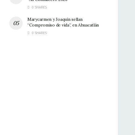
0 SHARES
Marycarmen y Joaquín sellan
“Compromiso de vida”, en Ahuacatlán
0 SHARES