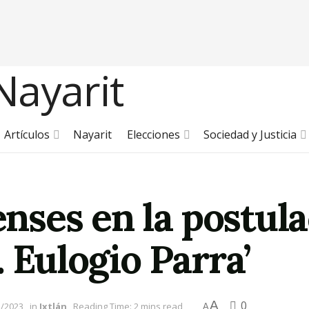
Artículos
Nayarit
Elecciones
Sociedad y Justicia
enses en la postula
. Eulogio Parra’
A
0
3/2023
in
Ixtlán
Reading Time: 2 mins read
A