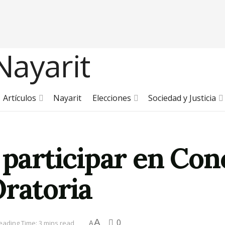
Artículos
Nayarit
Elecciones
Sociedad y Justicia
 participar en Co
Oratoria
A
0
eading Time: 3 mins read
A