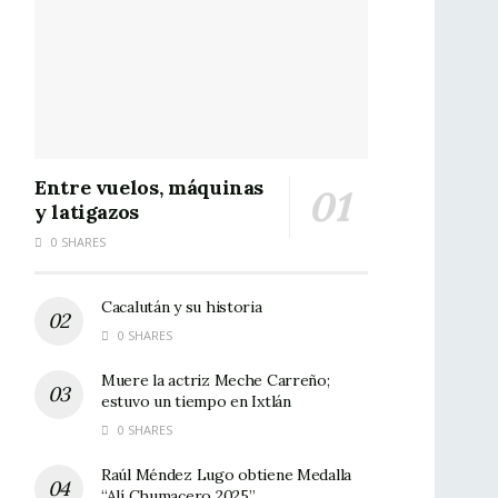
Entre vuelos, máquinas
y latigazos
0 SHARES
Cacalután y su historia
0 SHARES
Muere la actriz Meche Carreño;
estuvo un tiempo en Ixtlán
0 SHARES
Raúl Méndez Lugo obtiene Medalla
“Alí Chumacero 2025”