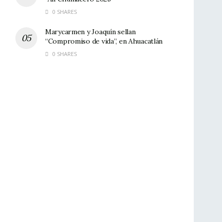
0 SHARES
Marycarmen y Joaquín sellan
“Compromiso de vida”, en Ahuacatlán
0 SHARES