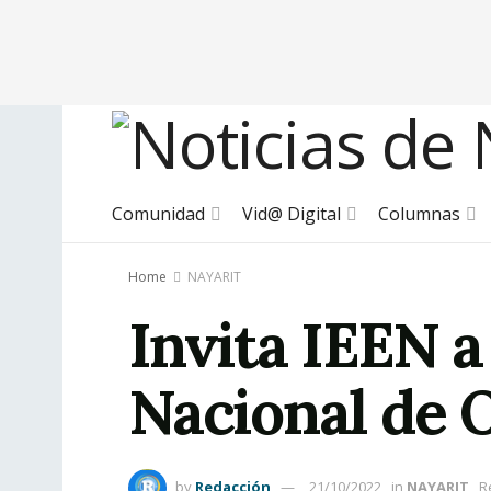
Comunidad
Vid@ Digital
Columnas
Home
NAYARIT
Invita IEEN a
Nacional de 
by
Redacción
21/10/2022
in
NAYARIT
R