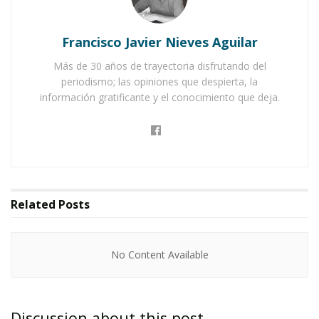
campaña que toca fibras y enciende esperanzas:
la
donación de juguetes
para que más familias
Francisco Javier Nieves Aguilar
vivan la alegría de la Navidad.
Más de 30 años de trayectoria disfrutando del
periodismo; las opiniones que despierta, la
Son juguetes
no bélicos
y
no electrónicos
.
información gratificante y el conocimiento que deja.
Juguetes sencillos, como los de antes. De esos
que caben en cualquier mano y en cualquier
corazón.
Related
Posts
Las donaciones se recibirán
únicamente
en el
No Content Available
Polideportivo CENIX
y en las oficinas del
IMJUVE
, en un horario de
8:30 de la mañana a
2:30 de la tarde
. Ahí, el personal estará listo
Discussion about this post