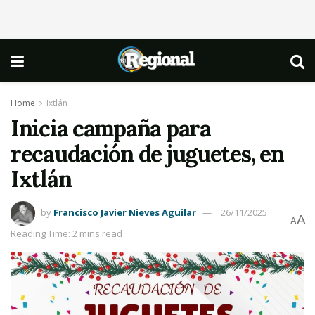
Home
Ixtlán
Inicia campaña para
recaudación de juguetes, en
Ixtlán
by
Francisco Javier Nieves Aguilar
26/11/2025
A
A
Reading Time: 2 mins read