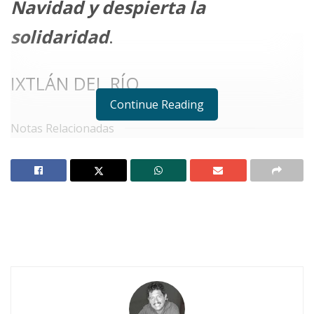
Navidad y despierta la
solidaridad
.
IXTLÁN DEL RÍO.
Continue Reading
Notas Relacionadas
No Content Available
A
partir de este
miércoles 26 de
noviembre
, el gobierno municipal de
Ixtlán
, con el respaldo del
Instituto
Municipal de la Juventud
, puso en marcha una