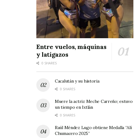
Entre vuelos, máquinas
y latigazos
0 SHARES
Cacalután y su historia
0 SHARES
Muere la actriz Meche Carreño; estuvo
un tiempo en Ixtlán
0 SHARES
Raúl Méndez Lugo obtiene Medalla “Alí
Chumacero 2025”