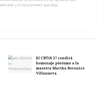
atificante y el conocimiento que deja.
l
El CBTiS 27 rendirá
homenaje póstumo a la
maestra Martha Berenice
Villanueva