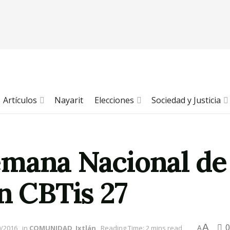
Artículos
Nayarit
Elecciones
Sociedad y Justicia
mana Nacional de 
n CBTis 27
A
0
0/2016
in
COMUNIDAD
,
Ixtlán
Reading Time: 2 mins read
A