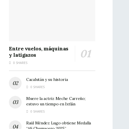
Entre vuelos, máquinas
y latigazos
0 SHARES
Cacalután y su historia
0 SHARES
Muere la actriz Meche Carreño;
estuvo un tiempo en Ixtlán
0 SHARES
Raúl Méndez Lugo obtiene Medalla
“Alí Chumacero 2025”