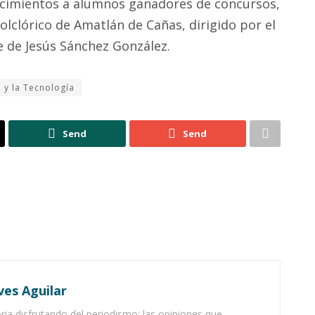
ocimientos a alumnos ganadores de concursos,
folclórico de Amatlán de Cañas, dirigido por el
e de Jesús Sánchez González.
 y la Tecnología
Send
Send
ves Aguilar
ia disfrutando del periodismo; las opiniones que