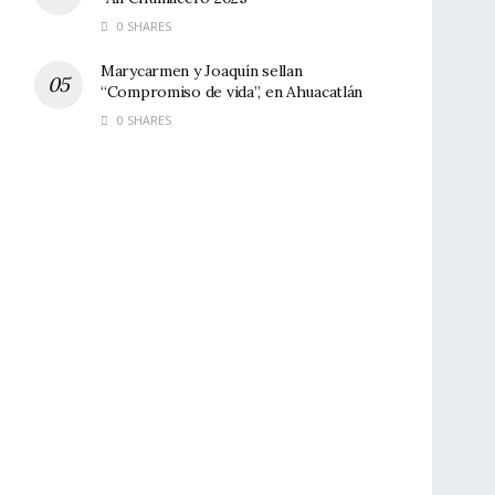
0 SHARES
Marycarmen y Joaquín sellan
“Compromiso de vida”, en Ahuacatlán
0 SHARES