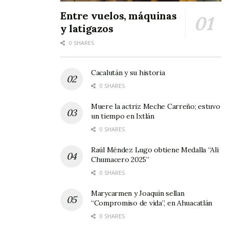
Entre vuelos, máquinas
y latigazos
0 SHARES
Cacalután y su historia
0 SHARES
Muere la actriz Meche Carreño; estuvo
un tiempo en Ixtlán
0 SHARES
Raúl Méndez Lugo obtiene Medalla “Alí
Chumacero 2025”
0 SHARES
Marycarmen y Joaquín sellan
“Compromiso de vida”, en Ahuacatlán
0 SHARES