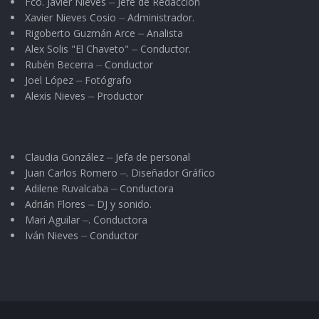
Fco. Javier Nieves ⏤ Jefe de Redacción
Xavier Nieves Cosio ⏤ Administrador.
Rigoberto Guzmán Arce ⏤ Analista
Alex Solis "El Chaveto" ⏤ Conductor.
Rubén Becerra ⏤ Conductor
Joel López ⏤ Fotógrafo
Alexis Nieves ⏤ Productor
Claudia González ⏤ Jefa de personal
Juan Carlos Romero ⏤. Diseñador Gráfico
Adilene Ruvalcaba ⏤ Conductora
Adrián Flores ⏤ DJ y sonido.
Mari Aguilar ⏤. Conductora
Iván Nieves ⏤ Conductor