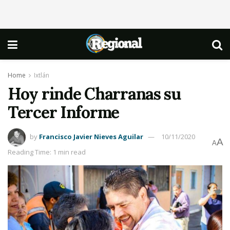
Home
Ixtlán
Hoy rinde Charranas su
Tercer Informe
by
Francisco Javier Nieves Aguilar
10/11/2020
A
A
Reading Time: 1 min read