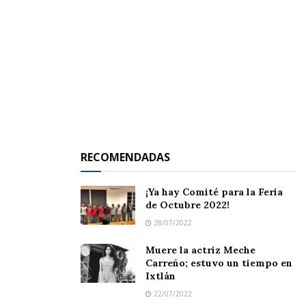
presidente, y un vídeo que contiene las obras
más destacadas que se han hecho a lo largo de
los últimos 12 meses.
Tags:
Informe de Gobierno
RECOMENDADAS
¡Ya hay Comité para la Feria
de Octubre 2022!
28/07/2022
Muere la actriz Meche
Carreño; estuvo un tiempo en
Ixtlán
22/07/2022