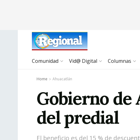
Comunidad
Vid@ Digital
Columnas
Home
Ahuacatlán
Gobierno de 
del predial
El beneficio es del 15 % de descuen