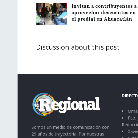
Invitan a contribuyentes a
aprovechar descuentos en
el predial en Ahuacatlán
Discussion about this post
DIRECT
Omar
Fco. 
Redacci
Somos un medio de comunicación con
Xavie
29 años de trayectoria. Por nuestras