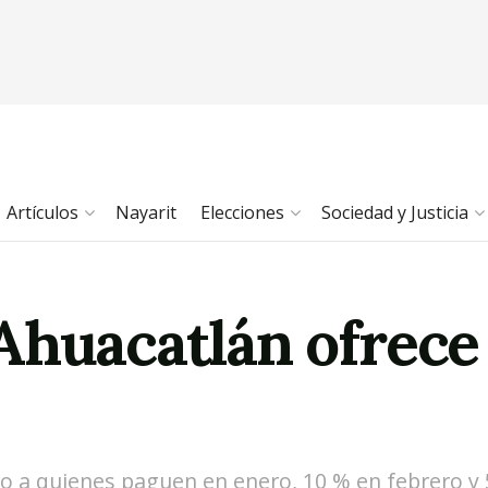
Artículos
Nayarit
Elecciones
Sociedad y Justicia
Ahuacatlán ofrece
to a quienes paguen en enero, 10 % en febrero y