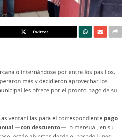
Twitter
rcana o internándose por entre los pasillos,
peraron más y decidieron aprovechar los
unicipal les ofrece por el pronto pago de su
Las ventanillas para el correspondiente
pago
anual —con descuento—
, o mensual, en su
caso, están abiertas desde el pasado lunes