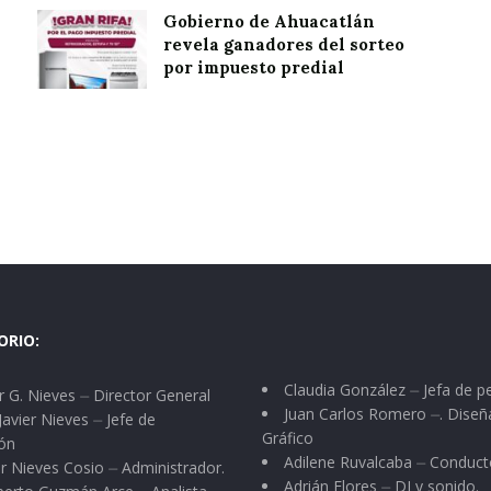
Gobierno de Ahuacatlán
revela ganadores del sorteo
por impuesto predial
ORIO:
Claudia González ⏤ Jefa de p
 G. Nieves ⏤ Director General
Juan Carlos Romero ⏤. Diseñ
Javier Nieves ⏤ Jefe de
Gráfico
ón
Adilene Ruvalcaba ⏤ Conduct
r Nieves Cosio ⏤ Administrador.
Adrián Flores ⏤ DJ y sonido.