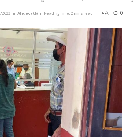
A
0
1/2022
in
Ahuacatlán
Reading Time: 2 mins read
A