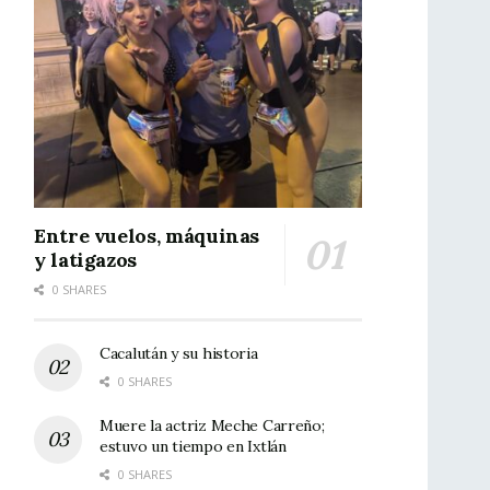
Entre vuelos, máquinas
y latigazos
0 SHARES
Cacalután y su historia
0 SHARES
Muere la actriz Meche Carreño;
estuvo un tiempo en Ixtlán
0 SHARES