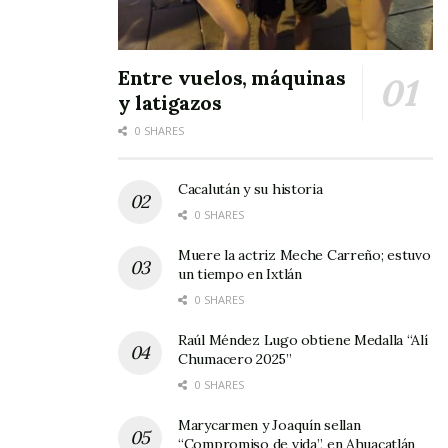
Entre vuelos, máquinas
y latigazos
0 SHARES
Cacalután y su historia
0 SHARES
Muere la actriz Meche Carreño; estuvo
un tiempo en Ixtlán
0 SHARES
Raúl Méndez Lugo obtiene Medalla “Alí
Chumacero 2025”
0 SHARES
Marycarmen y Joaquín sellan
“Compromiso de vida”, en Ahuacatlán