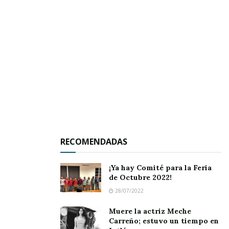
incluyeron
somatometría, ttoma de signos
vitales, medición de tensión arterial, pruebas
de glucosa y consulta médica general.
RECOMENDADAS
¡Ya hay Comité para la Feria
de Octubre 2022!
28/07/2022
Esta jornada no solo facilitó el
acceso directo a
Muere la actriz Meche
servicios de salud
, sino que también impulsó
Carreño; estuvo un tiempo en