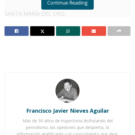
Continue Reading
SANTA MARÍA DEL ORO.
Notas Relacionadas
Jornadas de salud siguen beneficiando a Santa
María del Oro
Jornadas de salud en Ahuacatlán dan buenos
resultados
C
on una
gran respuesta por parte de
la ciudadanía
, se llevó a cabo con
éxito la más reciente
jornada de salud
Francisco Javier Nieves Aguilar
en la localidad de El Buruato
, municipio
de
Santa María del Oro
, una iniciativa clave
Más de 30 años de trayectoria disfrutando del
periodismo; las opiniones que despierta, la
para acercar los
servicios médicos básicos
a las
información gratificante y el conocimiento que deja.