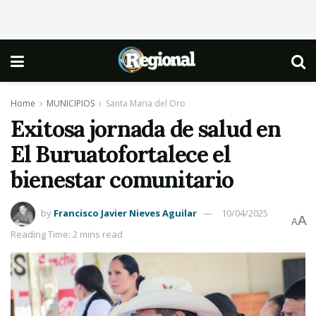
Home
MUNICIPIOS
Santa Maria del Oro
Exitosa jornada de salud en
El Buruatofortalece el
bienestar comunitario
by
Francisco Javier Nieves Aguilar
10/04/2025
A
A
Reading Time: 2 mins read