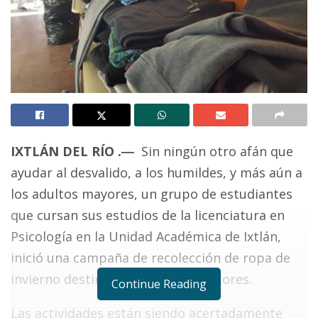
IXTLÁN DEL RÍO
.―
Sin ningún otro afán que
ayudar al desvalido, a los humildes, y más aún a
los adultos mayores, un grupo de estudiantes
que cursan sus estudios de la licenciatura en
Psicología en la Unidad Académica de Ixtlán,
inició una campaña de recolección de ropa de
invierno destinada para estos sectores.
Continue Reading
Las actividades están siendo acertadamente