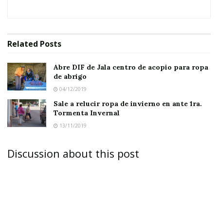
proteger a los adultos mayores que no cuentan
con familias, que habitan solos o que viven en
situación de calle, principalmente gente de
Related
Posts
bajos recursos económicos; esto es ante la
Abre DIF de Jala centro de acopio para ropa
proximidad de la temporada de invierno.
de abrigo
04/12/2019
Sale a relucir ropa de invierno en ante 1ra.
Tormenta Invernal
13/11/2019
Discussion about this post