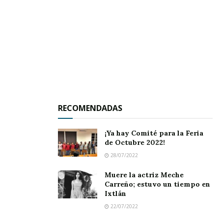
RECOMENDADAS
¡Ya hay Comité para la Feria
de Octubre 2022!
28/07/2022
Los donativos –se insiste- serán destinados a
Muere la actriz Meche
esos sectores, así como a los inquilinos de la
Carreño; estuvo un tiempo en
Ixtlán
Casa Hogar de Ahuacatlán, de Ixtlán, así como
22/07/2022
de Jala y Jomulco; “esto permitirá que muchos