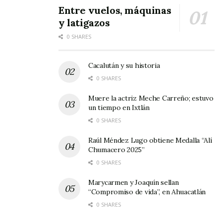
Tags:
Estudiantes de Psicología
Ropa de invierno
Entre vuelos, máquinas
y latigazos
0 SHARES
Cacalután y su historia
0 SHARES
Muere la actriz Meche Carreño; estuvo
un tiempo en Ixtlán
0 SHARES
Raúl Méndez Lugo obtiene Medalla “Alí
Chumacero 2025”
0 SHARES
Marycarmen y Joaquín sellan
“Compromiso de vida”, en Ahuacatlán
0 SHARES