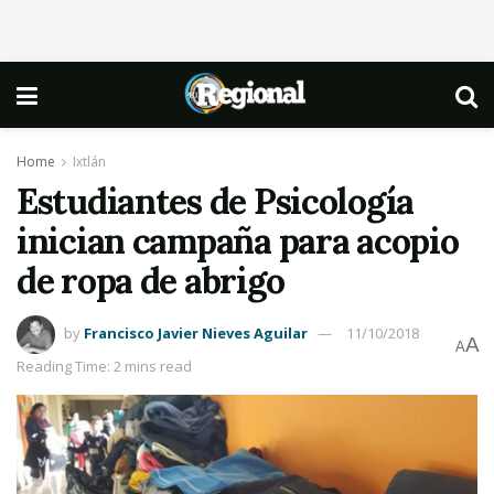
Home
Ixtlán
Estudiantes de Psicología
inician campaña para acopio
de ropa de abrigo
by
Francisco Javier Nieves Aguilar
11/10/2018
A
A
Reading Time: 2 mins read