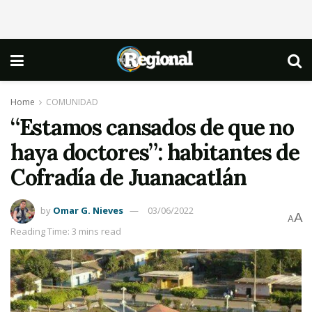
Home
COMUNIDAD
“Estamos cansados de que no
haya doctores”: habitantes de
Cofradía de Juanacatlán
by
Omar G. Nieves
03/06/2022
A
A
Reading Time: 3 mins read