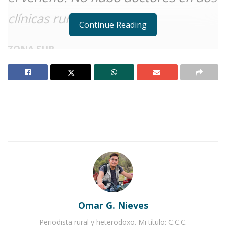
clínicas rurales.
Continue Reading
ZONA SUR.
Notas Relacionadas
Con acciones preventivas Jala refuerza la salud, en
Jomulco
Jornada de esterilización en Rosa Blanca, el 20 de
septiembre
E
ra un viernes abrazador y seco, como
todos los días de mayo. El sol estaba
en su cenit. Ese día era normal en la
Omar G. Nieves
comunidad de Cofradía de Juanacatlán, una
Periodista rural y heterodoxo. Mi título: C.C.C.