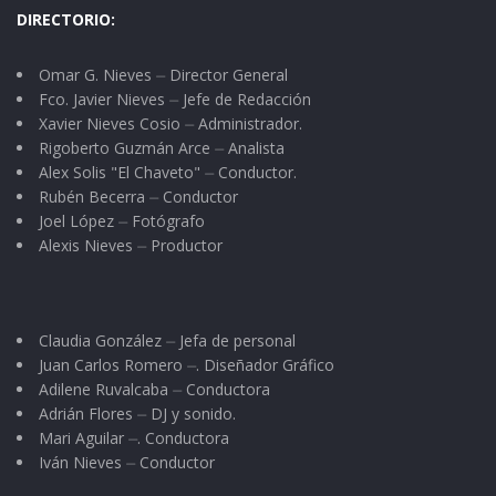
DIRECTORIO:
laborales de manera temporal.
Omar G. Nieves ⏤ Director General
Se fueron. La mayoría ahora sirve lejos de sus
Fco. Javier Nieves ⏤ Jefe de Redacción
hogares, en las zonas más apartadas dónde
Xavier Nieves Cosio ⏤ Administrador.
jamás llegaban el personal sanitario.
Rigoberto Guzmán Arce ⏤ Analista
Alex Solis "El Chaveto" ⏤ Conductor.
Rubén Becerra ⏤ Conductor
Esto quiere decir que, como todo, como
Joel López ⏤ Fotógrafo
siempre, hay médicos y enfermeras
Alexis Nieves ⏤ Productor
responsables. Pero hay otros que no. Desde una
ciudad grande, en dónde un paciente con cáncer
es tratado con desprecio, sin el mayor tacto
Claudia González ⏤ Jefa de personal
humanitario; hasta en una zona serrana en
Juan Carlos Romero ⏤. Diseñador Gráfico
Adilene Ruvalcaba ⏤ Conductora
dónde muchos creen que la gente sigue siendo
Adrián Flores ⏤ DJ y sonido.
aquellos resignados a sufrir por siempre las
Mari Aguilar ⏤. Conductora
Iván Nieves ⏤ Conductor
humillaciones de quienes se creen superiores a