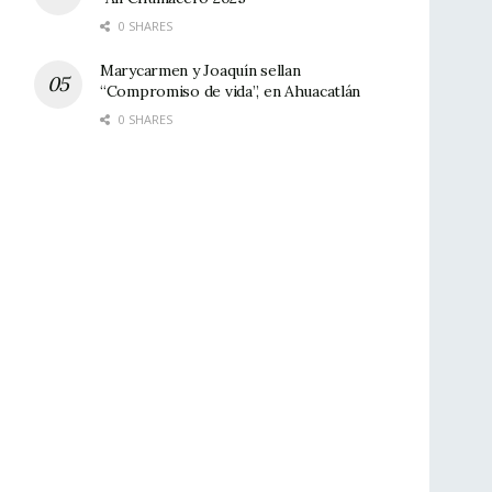
0 SHARES
Marycarmen y Joaquín sellan
“Compromiso de vida”, en Ahuacatlán
0 SHARES