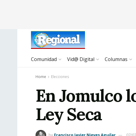
Comunidad
Vid@ Digital
Columnas
Home
Elecciones
En Jomulco lo
Ley Seca
by
Francisco Javier Nieves Aguilar
07/0