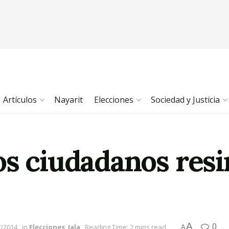
Artículos
Nayarit
Elecciones
Sociedad y Justicia
s ciudadanos resi
A
0
7/2014
in
Elecciones
,
Jala
Reading Time: 2 mins read
A