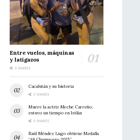
Entre vuelos, máquinas
y latigazos
0 SHARES
Cacalután y su historia
0 SHARES
Muere la actriz Meche Carreño;
estuvo un tiempo en Ixtlán
0 SHARES
Raúl Méndez Lugo obtiene Medalla
“Alí Chumacero 2025”