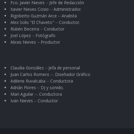
Fco. Javier Nieves ⏤ Jefe de Redacción
preparados.
Xavier Nieves Cosio ⏤ Administrador.
Rigoberto Guzmán Arce ⏤ Analista
–
¿Qué promoverías de Jala para el
Alex Solis "El Chaveto" ⏤ Conductor.
proyecto Pueblo Mágico?
Rubén Becerra ⏤ Conductor
Joel López ⏤ Fotógrafo
La basílica Lateranense, que de hecho ya hay un
Alexis Nieves ⏤ Productor
proyecto para su restauración, pero al que aún
le falta por verse materializado en su totalidad.
Claudia González ⏤ Jefa de personal
Se le han hecho algunos arreglos, pero nos
Juan Carlos Romero ⏤. Diseñador Gráfico
gustaría que más personas de este país
Adilene Ruvalcaba ⏤ Conductora
pudieran conocer no sólo su historia
Adrián Flores ⏤ DJ y sonido.
Mari Aguilar ⏤. Conductora
arquitectónica, sino religiosa.
Iván Nieves ⏤ Conductor