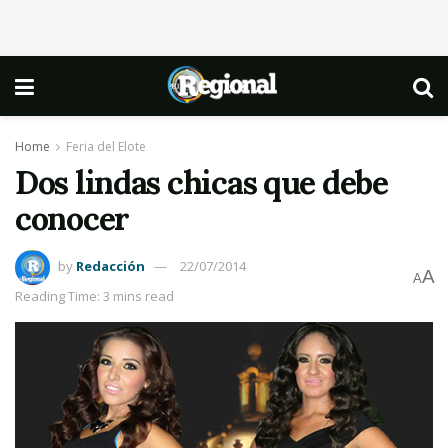
Home
Feria del Elote
Dos lindas chicas que debe
conocer
by
Redacción
22/07/2014
A
A
Reading Time: 3 mins read