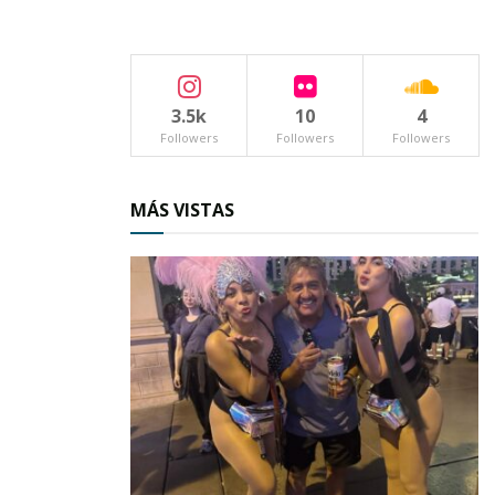
participantes.
En esta ocasión conoceremos a dos de ellas.
3.5k
10
4
Followers
Followers
Followers
MÁS VISTAS
NOMBRE:
Belen Elías
Soto.