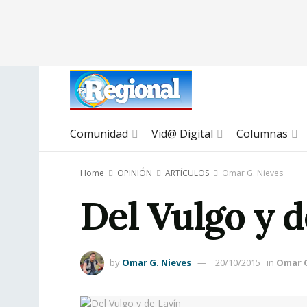
Comunidad
Vid@ Digital
Columnas
Home
OPINIÓN
ARTÍCULOS
Omar G. Nieves
Del Vulgo y d
by
Omar G. Nieves
20/10/2015
in
Omar G