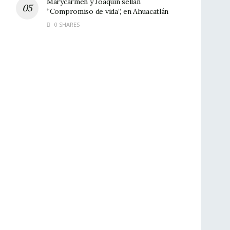
Marycarmen y Joaquín sellan
“Compromiso de vida”, en Ahuacatlán
0 SHARES