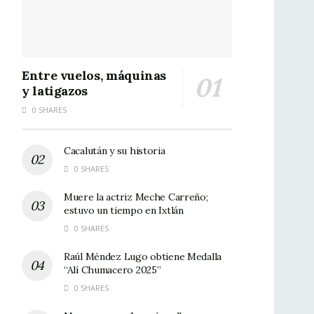
Entre vuelos, máquinas
y latigazos
0 SHARES
Cacalután y su historia
0 SHARES
Muere la actriz Meche Carreño;
estuvo un tiempo en Ixtlán
0 SHARES
Raúl Méndez Lugo obtiene Medalla
“Alí Chumacero 2025”
0 SHARES