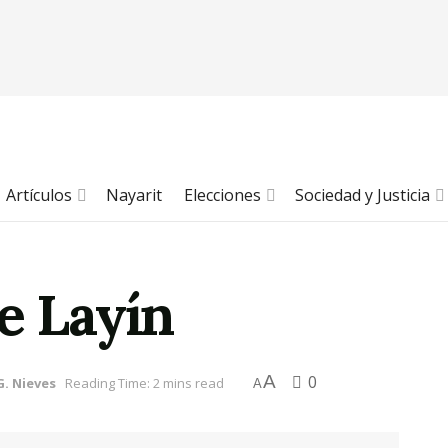
Artículos
Nayarit
Elecciones
Sociedad y Justicia
e Layín
A
0
. Nieves
Reading Time: 2 mins read
A