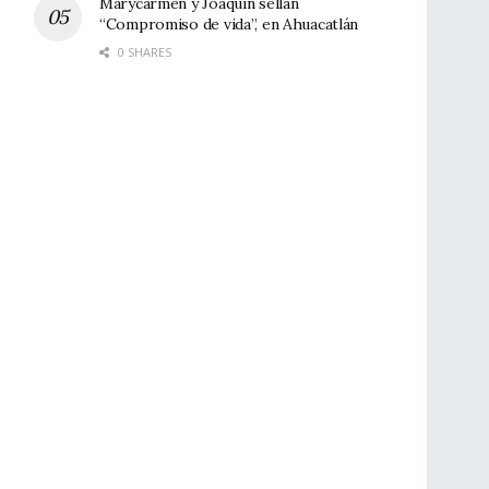
Marycarmen y Joaquín sellan
“Compromiso de vida”, en Ahuacatlán
0 SHARES