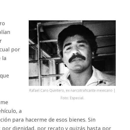
ro
lían
r
 cual por
 la
 que
Rafael Caro Quintero, ex narcotraficante mexicano |
Foto: Especial.
s me
hículo, a
ación para hacerme de esos bienes. Sin
por dignidad, por recato y quizás hasta por