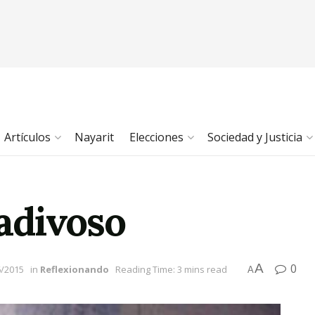
Artículos
Nayarit
Elecciones
Sociedad y Justicia
adivoso
A
0
6/2015
in
Reflexionando
Reading Time: 3 mins read
A