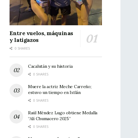
Entre vuelos, máquinas
y latigazos
0 SHARES
Cacalután y su historia
0 SHARES
Muere la actriz Meche Carreño;
estuvo un tiempo en Ixtlán
0 SHARES
Raúl Méndez Lugo obtiene Medalla
“Alí Chumacero 2025”
0 SHARES