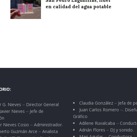
San Pedro Lagunillas, líder
en calidad del agua potable
ORIO:
Claudia González ⏤ Jefa de p
 G. Nieves ⏤ Director General
Juan Carlos Romero ⏤. Diseñ
Javier Nieves ⏤ Jefe de
Gráfico
ón
Adilene Ruvalcaba ⏤ Conduct
r Nieves Cosio ⏤ Administrador.
Adrián Flores ⏤ DJ y sonido.
berto Guzmán Arce ⏤ Analista
Mari Aguilar ⏤. Conductora