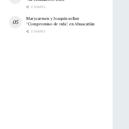
0 SHARES
Marycarmen y Joaquín sellan
“Compromiso de vida”, en Ahuacatlán
0 SHARES