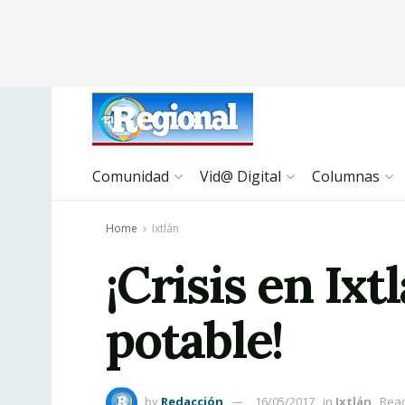
Comunidad
Vid@ Digital
Columnas
Home
Ixtlán
¡Crisis en Ix
potable!
by
Redacción
16/05/2017
in
Ixtlán
Read