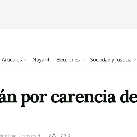
Artículos
Nayarit
Elecciones
Sociedad y Justicia
tlán por carencia d
A
0
ing Time: 2 mins read
A