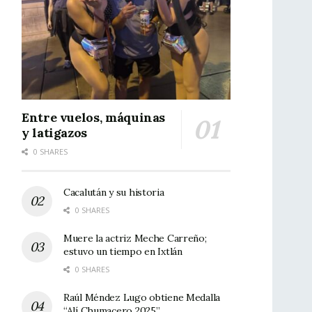
Entre vuelos, máquinas
y latigazos
0 SHARES
Cacalután y su historia
0 SHARES
Muere la actriz Meche Carreño;
estuvo un tiempo en Ixtlán
0 SHARES
Raúl Méndez Lugo obtiene Medalla
“Alí Chumacero 2025”