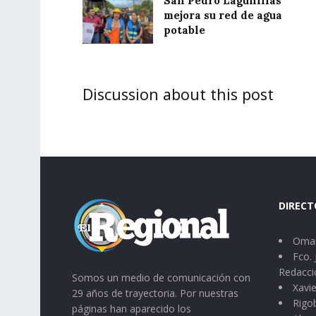
San Pedro Lagunillas
mejora su red de agua
potable
Discussion about this post
DIRECT
Omar
Fco. 
Redacci
Somos un medio de comunicación con
Xavie
29 años de trayectoria. Por nuestras
Rigo
páginas han aparecido los