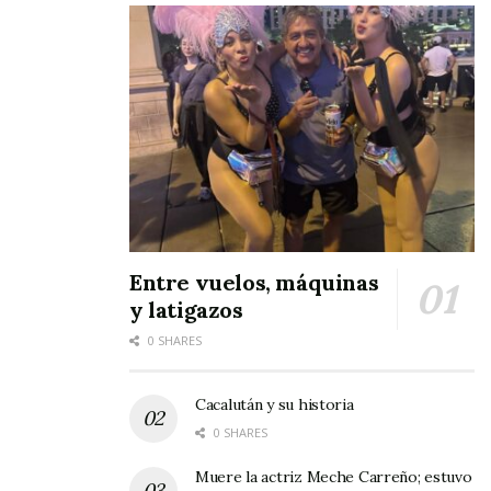
Tags:
peregrinos
Talpa de Allende
Entre vuelos, máquinas
y latigazos
0 SHARES
Cacalután y su historia
0 SHARES
Muere la actriz Meche Carreño; estuvo