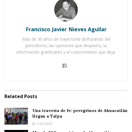
peregrinos de Ixtlán
continúan su andar rumbo
a
Talpa de Allende, Jalisco
.
La travesía no es sencilla: además de la fatiga,
Francisco Javier Nieves Aguilar
deben estar atentos a los
riesgos de picaduras
Más de 30 años de trayectoria disfrutando del
periodismo; las opiniones que despierta, la
de animales ponzoñosos
y a las condiciones
información gratificante y el conocimiento que deja.
cambiantes del camino.
Muchos de estos fieles emprendieron el
Related
Posts
recorrido el pasado domingo, mientras que
otros, con su
«burrita» en mano
y su mochila al
Una travesía de fe: peregrinos de Ahuacatlán
llegan a Talpa
hombro, partieron el lunes en las primeras
11/03/2025
horas.