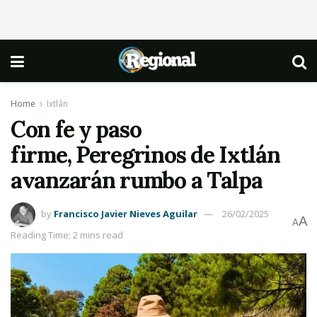
Home
Ixtlán
Con fe y paso
firme, Peregrinos de Ixtlán
avanzarán rumbo a Talpa
by
Francisco Javier Nieves Aguilar
26/02/2025
A
A
Reading Time: 2 mins read