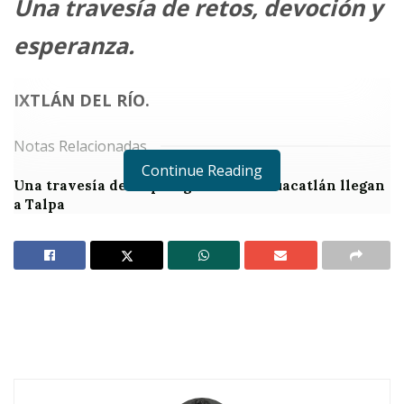
Una travesía de retos, devoción y
esperanza.
IXTLÁN DEL RÍO.
Notas Relacionadas
Continue Reading
Una travesía de fe: peregrinos de Ahuacatlán llegan
a Talpa
Mas de 200 peregrinos de Ahuacatlán se reportan
listos para su travesía a Talpa
E
ntre
subidas y bajadas
,
recorriendo
caminos sinuosos
y
enfrentando los desafíos del
frío
intenso
de la madrugada, más de
200