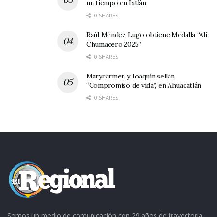
un tiempo en Ixtlán
0 SHARES
Raúl Méndez Lugo obtiene Medalla “Alí
Chumacero 2025”
0 SHARES
Marycarmen y Joaquín sellan
“Compromiso de vida”, en Ahuacatlán
0 SHARES
Somos un medio de comunicación con 29 años de trayectoria.