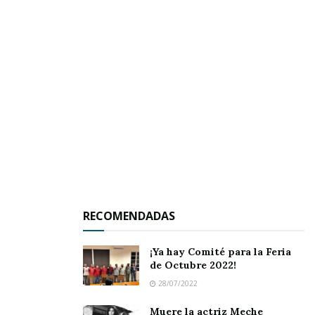
Con el
boxeo
como disciplina estelar, la jornada
fue una
celebración del esfuerzo, la constancia
y el trabajo en equipo
, donde no solo se
ejercitó el cuerpo, sino también el espíritu de
comunidad.
Ayón aprovechó la ocasión para
reconocer a los
jóvenes deportistas de Compostela
que
actualmente están
destacando en diversas
disciplinas
, y reafirmó su compromiso de seguir
apoyando su desarrollo.
RECOMENDADAS
¡Ya hay Comité para la Feria
de Octubre 2022!
28/07/2022
Muere la actriz Meche