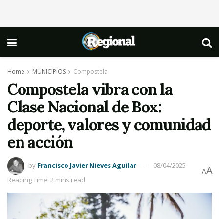
Home
MUNICIPIOS
Compostela
Compostela vibra con la
Clase Nacional de Box:
deporte, valores y comunidad
en acción
by
Francisco Javier Nieves Aguilar
08/04/2025
A
A
Reading Time: 2 mins read