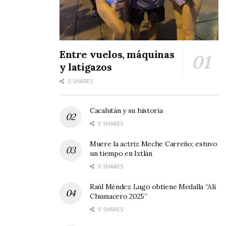
deporte no solo se practica, se vive y se
convierte en motor de transformación social
.
Tags:
deporte
Gustavo Ayon
Entre vuelos, máquinas
y latigazos
0 SHARES
Cacalután y su historia
0 SHARES
Muere la actriz Meche Carreño; estuvo
un tiempo en Ixtlán
0 SHARES
Raúl Méndez Lugo obtiene Medalla “Alí
Chumacero 2025”
0 SHARES