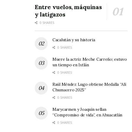
Entre vuelos, máquinas
y latigazos
0 SHARES
Cacalután y su historia
0 SHARES
La Virgen de la Candelaria durante largo tiempo
permaneció en el hogar de ésta respetable
Muere la actriz Meche Carreño; estuvo
un tiempo en Ixtlán
dama, fallecida hace ya alrededor de una
0 SHARES
década. En su domicilio, durante el novenario, el
Raúl Méndez Lugo obtiene Medalla “Alí
nicho se adornaba exquisitamente en los días
Chumacero 2025”
previos al 02 de febrero.
0 SHARES
Al fallecer doña Pachita y don Toribio – su
Marycarmen y Joaquín sellan
“Compromiso de vida”, en Ahuacatlán
esposo – la imagen de la virgen quedó en
0 SHARES
manos de doña Chabela, quien ordenó construir