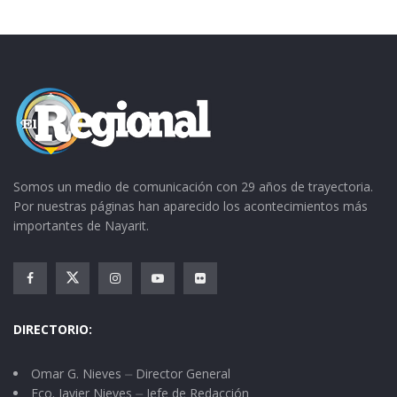
una pequeña capilla. Hasta la fecha ahí sigue. Y
es en ese sitio donde en la noche de este jueves
los Ahuacatlenses festejaron a “La Candelaria”;
una tradición que cada vez crece mas y mas.
Tags:
Día de la Candelaria
tamales
Somos un medio de comunicación con 29 años de trayectoria.
Por nuestras páginas han aparecido los acontecimientos más
importantes de Nayarit.
DIRECTORIO:
Omar G. Nieves ⏤ Director General
Fco. Javier Nieves ⏤ Jefe de Redacción