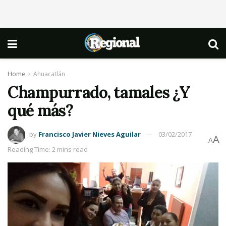
Home
Ahuacatlán
Champurrado, tamales ¿Y
qué más?
by
Francisco Javier Nieves Aguilar
03/02/2017
A
A
Reading Time: 2 mins read