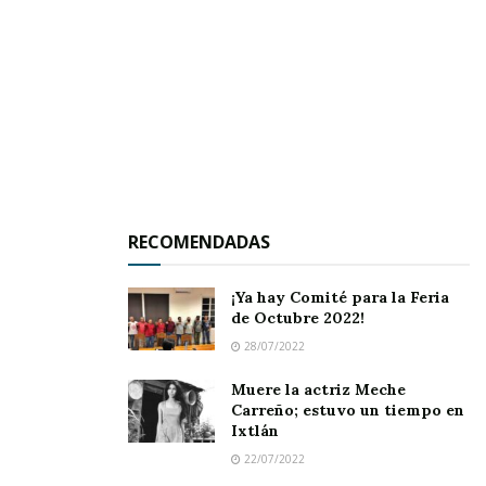
pronto caigan las primeras lluvias para poder
sembrar su «maicito».
La llegada del agua es crucial para iniciar la
temporada de siembras y recuperar la vitalidad
de sus tierras.
Tags:
temporal de lluvias
RECOMENDADAS
¡Ya hay Comité para la Feria
de Octubre 2022!
28/07/2022
Muere la actriz Meche
Carreño; estuvo un tiempo en
Ixtlán
22/07/2022