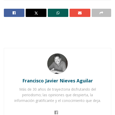
San Pedro Lagunillas atiende calles dañadas por
lluvias
L
os campesinos de Jala esperan con
ansias el fin de la sequía y la llegada
del temporal de lluvias de 2024.
Este año, los agricultores confían en que las
lluvias sean benévolas, a diferencia del año
pasado cuando el mal temporal provocó
pérdidas significativas.
Francisco Javier Nieves Aguilar
Más de 30 años de trayectoria disfrutando del
periodismo; las opiniones que despierta, la
información gratificante y el conocimiento que deja.
Actualmente, los campos agrícolas del