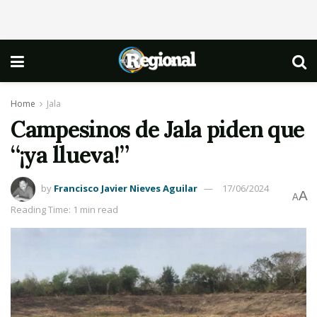
Home
Jala
Campesinos de Jala piden que
“¡ya llueva!”
by
Francisco Javier Nieves Aguilar
17/06/2024
A
A
Reading Time: 1 min read