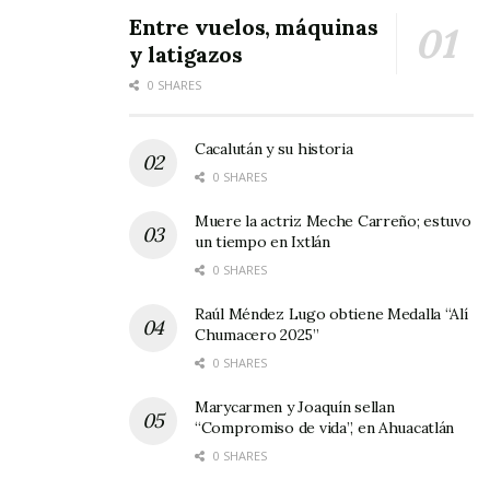
Entre vuelos, máquinas
y latigazos
0 SHARES
Cacalután y su historia
0 SHARES
Muere la actriz Meche Carreño; estuvo
un tiempo en Ixtlán
0 SHARES
Raúl Méndez Lugo obtiene Medalla “Alí
Chumacero 2025”
0 SHARES
Marycarmen y Joaquín sellan
“Compromiso de vida”, en Ahuacatlán
0 SHARES