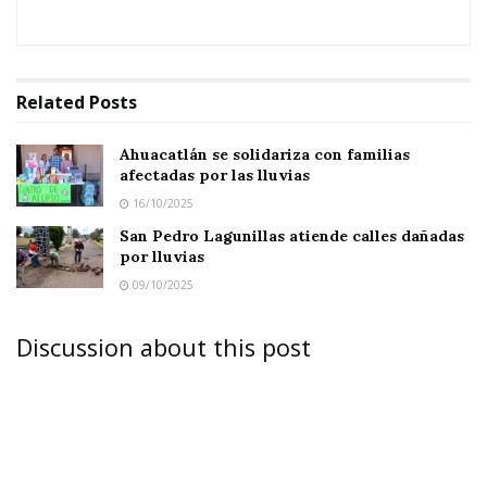
municipio, especialmente en la cabecera, están
devastados por la falta de lluvia.
Related
Posts
Ahuacatlán se solidariza con familias
afectadas por las lluvias
16/10/2025
San Pedro Lagunillas atiende calles dañadas
por lluvias
09/10/2025
Discussion about this post
El cielo y los montes lucen grises y resecos y, a
pesar de la desesperante sequía, los
agricultores mantienen la esperanza de que