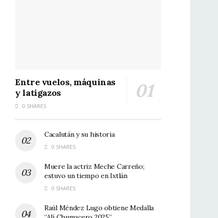
Entre vuelos, máquinas
y latigazos
0 SHARES
Cacalután y su historia
0 SHARES
Muere la actriz Meche Carreño;
estuvo un tiempo en Ixtlán
0 SHARES
Raúl Méndez Lugo obtiene Medalla
“Alí Chumacero 2025”