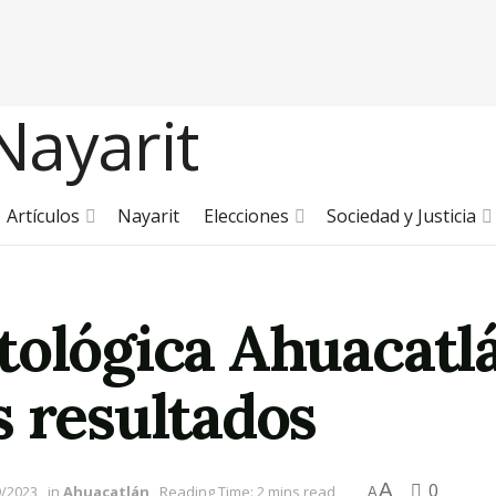
Artículos
Nayarit
Elecciones
Sociedad y Justicia
tológica Ahuacatl
s resultados
A
0
9/2023
in
Ahuacatlán
Reading Time: 2 mins read
A