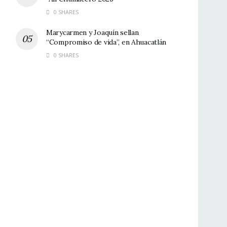
0 SHARES
Marycarmen y Joaquín sellan
“Compromiso de vida”, en Ahuacatlán
0 SHARES