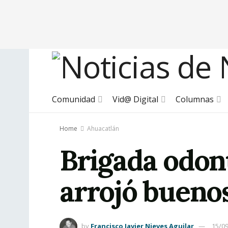
Comunidad
Vid@ Digital
Columnas
Home
Ahuacatlán
Brigada odon
arrojó bueno
by
Francisco Javier Nieves Aguilar
15/0