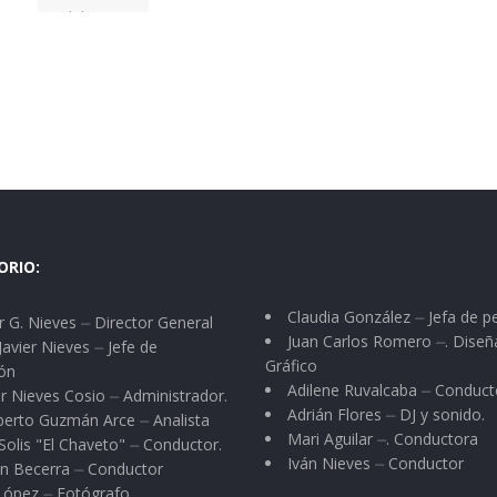
ORIO:
Claudia González ⏤ Jefa de p
 G. Nieves ⏤ Director General
Juan Carlos Romero ⏤. Diseñ
Javier Nieves ⏤ Jefe de
Gráfico
ón
Adilene Ruvalcaba ⏤ Conduct
r Nieves Cosio ⏤ Administrador.
Adrián Flores ⏤ DJ y sonido.
berto Guzmán Arce ⏤ Analista
Mari Aguilar ⏤. Conductora
Solis "El Chaveto" ⏤ Conductor.
Iván Nieves ⏤ Conductor
n Becerra ⏤ Conductor
 López ⏤ Fotógrafo