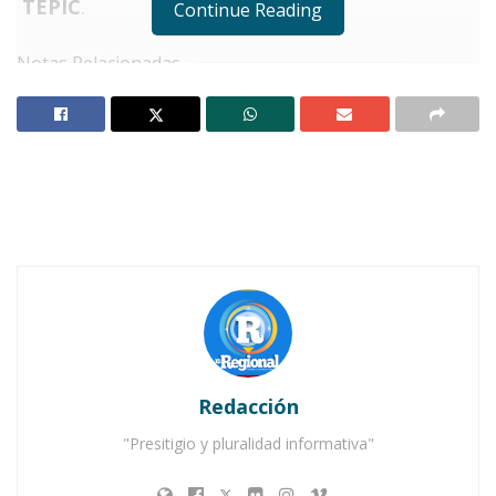
TEPIC
.
Continue Reading
Notas Relacionadas
Jornadas laborales de 8 horas y horarios definidos
para trabajadores de confianza, en Nayarit
¡Llega el “Viernes muy Mexicano” a Nayarit!
E
l gobernador de Nayarit,
Miguel Ángel
Navarro Quintero
, supervisó los
avances de la construcción del nuevo
Hospital General de Tepic
, el cual contará con
120 camas
y tiene como objetivo mejorar
Redacción
significativamente los servicios de salud en la
región.
"Presitigio y pluralidad informativa"