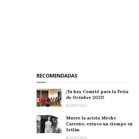
RECOMENDADAS
¡Ya hay Comité para la Feria
de Octubre 2022!
28/07/2022
Durante la visita, el gobernador estuvo
Muere la actriz Meche
Carreño; estuvo un tiempo en
acompañado por la
secretaria de
Salud,
Ixtlán
Beatriz Ruiz Huerta
, la
secretaria de
22/07/2022