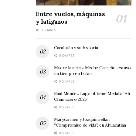
Entre vuelos, máquinas
y latigazos
0 SHARES
Cacalután y su historia
0 SHARES
Muere la actriz Meche Carreño; estuvo
un tiempo en Ixtlán
0 SHARES
Raúl Méndez Lugo obtiene Medalla “Alí
Chumacero 2025”
0 SHARES
Marycarmen y Joaquín sellan
“Compromiso de vida”, en Ahuacatlán
0 SHARES