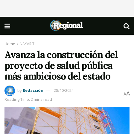
Home
NAYARIT
Avanza la construcción del
proyecto de salud pública
más ambicioso del estado
by
Redacción
28/10/2024
A
A
Reading Time: 2 mins read