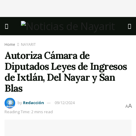
Home
NAYARIT
Autoriza Cámara de
Diputados Leyes de Ingresos
de Ixtlán, Del Nayar y San
Blas
by
Redacción
09/12/2024
A
A
Reading Time: 2 mins read