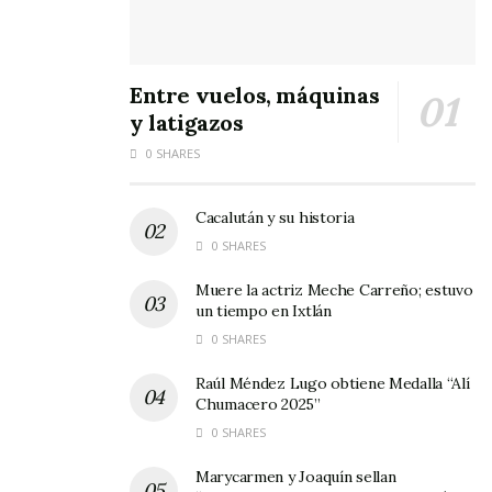
Ordinarias, las y los representantes populares
votaron a favor del decreto que actualiza las
Entre vuelos, máquinas
Tablas de Valores Unitarios de Suelo y
y latigazos
Construcciones para el municipio de Huajicori y
0 SHARES
Santiago Ixcuintla.
Tags:
Congreso Nayarit
Cacalután y su historia
0 SHARES
Muere la actriz Meche Carreño; estuvo
un tiempo en Ixtlán
0 SHARES
Raúl Méndez Lugo obtiene Medalla “Alí
Chumacero 2025”
0 SHARES
Marycarmen y Joaquín sellan