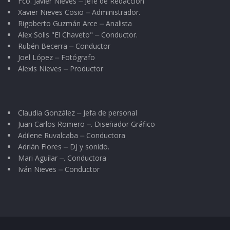
Fco. Javier Nieves ⏤ Jefe de Redacción
Xavier Nieves Cosio ⏤ Administrador.
Rigoberto Guzmán Arce ⏤ Analista
Alex Solis "El Chaveto" ⏤ Conductor.
Rubén Becerra ⏤ Conductor
Joel López ⏤ Fotógrafo
Alexis Nieves ⏤ Productor
Claudia González ⏤ Jefa de personal
Juan Carlos Romero ⏤. Diseñador Gráfico
Adilene Ruvalcaba ⏤ Conductora
Adrián Flores ⏤ DJ y sonido.
Mari Aguilar ⏤. Conductora
Iván Nieves ⏤ Conductor