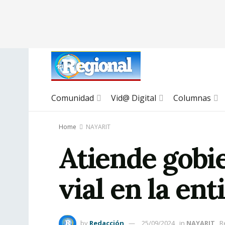
Comunidad
Vid@ Digital
Columnas
Home
NAYARIT
Atiende gobi
vial en la ent
by
Redacción
25/09/2024
in
NAYARIT
R