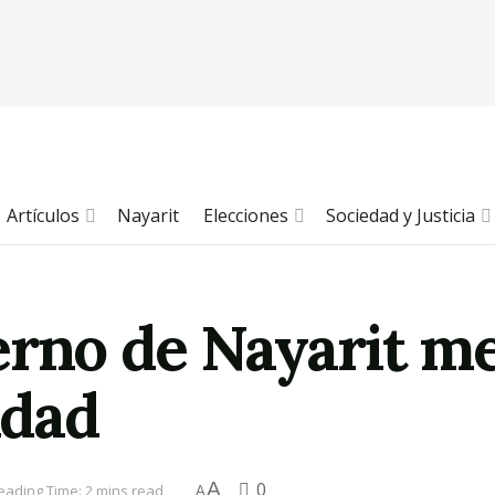
Artículos
Nayarit
Elecciones
Sociedad y Justicia
erno de Nayarit m
idad
A
0
eading Time: 2 mins read
A