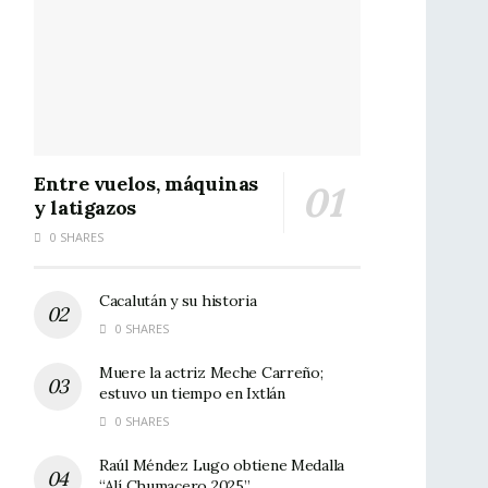
Entre vuelos, máquinas
y latigazos
0 SHARES
Cacalután y su historia
0 SHARES
Muere la actriz Meche Carreño;
estuvo un tiempo en Ixtlán
0 SHARES
Raúl Méndez Lugo obtiene Medalla
“Alí Chumacero 2025”