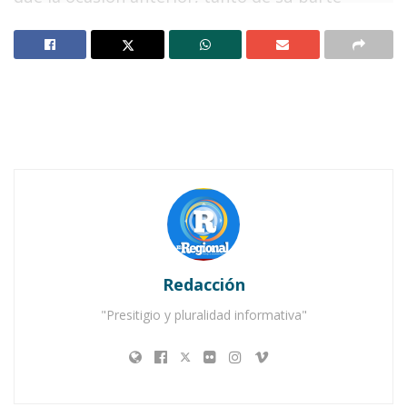
anterior como posterior, e igualmente puso en
alerta a las familias que habitan en las colonias
adyacentes, varias de las cuales utilizaron
herramientas que tuvieron a su alcance para
tratar de sofocar el fuego.
Notas Relacionadas
Apoyo inmediato del doctor Navarro a locatarios
del Mercado Juan Escutia tras el incendio
Sofocan conato de incendio forestal entre El Refilón
Redacción
y Miravalles
"Presitigio y pluralidad informativa"
Los fuertes vientos también contribuyeron,
dificultando la labor de los voluntarios que
intentaban detener las llamaradas, pero fue