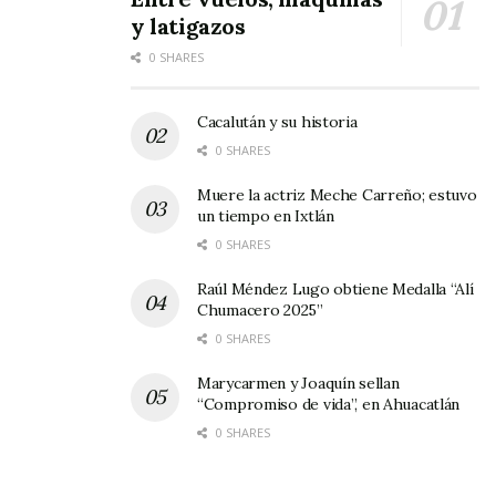
y latigazos
0 SHARES
Cacalután y su historia
0 SHARES
Muere la actriz Meche Carreño; estuvo
un tiempo en Ixtlán
0 SHARES
Raúl Méndez Lugo obtiene Medalla “Alí
Chumacero 2025”
0 SHARES
Marycarmen y Joaquín sellan
“Compromiso de vida”, en Ahuacatlán
0 SHARES