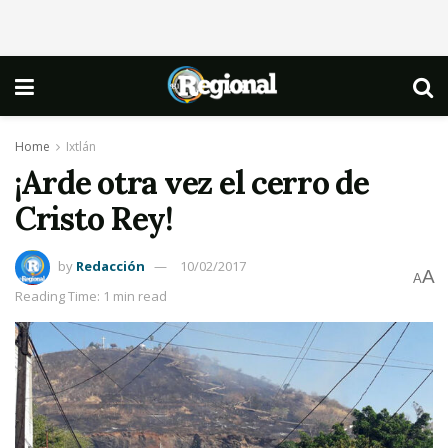
Home
Ixtlán
¡Arde otra vez el cerro de
Cristo Rey!
by
Redacción
10/02/2017
A
A
Reading Time: 1 min read