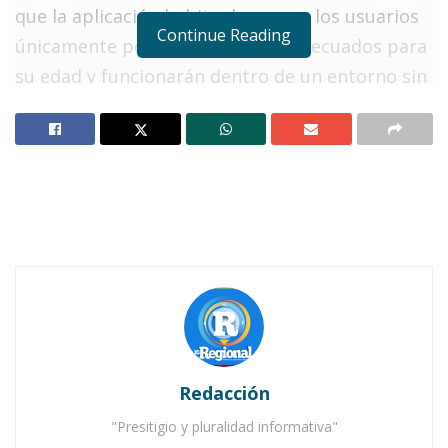
que la aplicación habitual, aunque los usuarios
Continue Reading
únicamente podrán enviar GIFs adecuados para
su edad y funcionarán dentro de un entorno sin
anuncios y con una cuenta previamente
instalada por los padres.
Notas Relacionadas
Página de Facebook del gobierno de Ixtlán está
inactiva Algo raro pasa
Caída de Facebook e Instagram volvió loco a todo
mundo en el sur
En ese sentido, los padres podrán añadir o
Redacción
eliminar contactos de la cuenta del niño.
"Presitigio y pluralidad informativa"