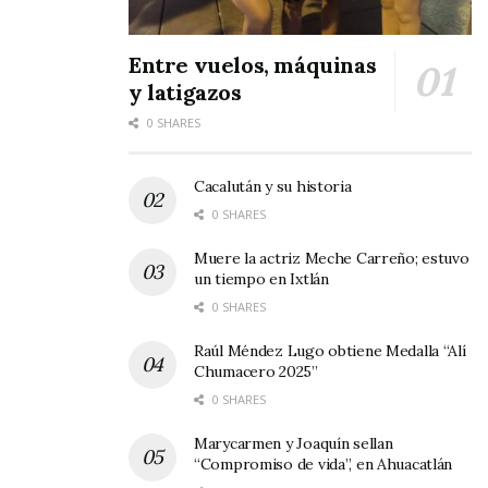
Entre vuelos, máquinas
y latigazos
0 SHARES
Cacalután y su historia
0 SHARES
Muere la actriz Meche Carreño; estuvo
un tiempo en Ixtlán
0 SHARES
Raúl Méndez Lugo obtiene Medalla “Alí
Chumacero 2025”
0 SHARES
Marycarmen y Joaquín sellan
“Compromiso de vida”, en Ahuacatlán