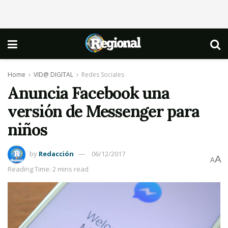
Home
VID@ DIGITAL
Redes Sociales
Anuncia Facebook una
versión de Messenger para
niños
by
Redacción
06/12/2017
A
A
Reading Time: 2 mins read