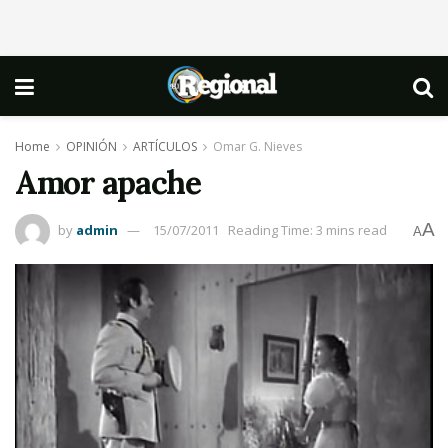
Home
OPINIÓN
ARTÍCULOS
Omar G. Nieves
Amor apache
A
by
admin
15/07/2011
Reading Time: 3 mins read
A