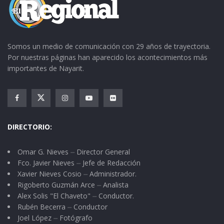
Instituto Mexicano de la Juventud, la agresión
física y verbal está presente en siete de cada 10
parejas, lo que conduce a relaciones
Somos un medio de comunicación con 29 años de trayectoria.
desgastantes que, posteriormente, se
Por nuestras páginas han aparecido los acontecimientos más
manifiestan en el entorno familiar y en el
importantes de Nayarit.
trabajo.
A nivel internacional, el promedio de violencia
en el noviazgo involucra a 30 por ciento de las
DIRECTORIO:
parejas, por lo que la medición de 76 por ciento,
incluso validada por la Organización Mundial de
Omar G. Nieves ⏤ Director General
Fco. Javier Nieves ⏤ Jefe de Redacción
la Salud, sitúa a México ante un problema social
Xavier Nieves Cosio ⏤ Administrador.
grave y compleo”. (Noticias Univisión).
Rigoberto Guzmán Arce ⏤ Analista
Alex Solis "El Chaveto" ⏤ Conductor.
Es evidente el deterioro que provocó el
Rubén Becerra ⏤ Conductor
Joel López ⏤ Fotógrafo
machismo que prevalecía y el feminismo que