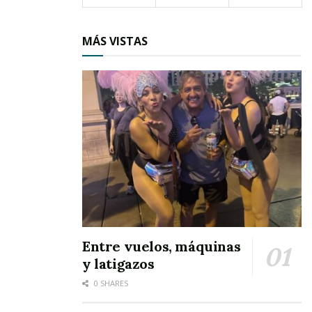
general Juan
José Reyes la
MÁS VISTAS
visita a su
casa para
pedir su
mano. Pero
en lugar de
salir el papá
de Beatriz, sale ella misma a recibirlo con
garrote en mano. Es cuando tienen esa riña
hilarante y el general le dice a Beatriz que “los
garrotazos se dan después del matrimonio; no
Entre vuelos, máquinas
y latigazos
antes”.
0 SHARES
¡Cómo cambian las cosas! En la actualidad las