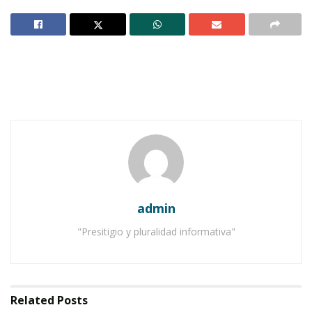
“El 76 por ciento de los noviazgos mexicanos
sufre violencia”.
admin
Omar G. Nieves
"Presitigio y pluralidad informativa"
Enamorada es la película donde el
temperamento y la belleza de dos de los más
grandes actores mexicanos se conjugan para
Related
Posts