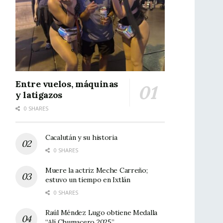
Entre vuelos, máquinas
y latigazos
0 SHARES
Cacalután y su historia
0 SHARES
Muere la actriz Meche Carreño;
estuvo un tiempo en Ixtlán
0 SHARES
Raúl Méndez Lugo obtiene Medalla
“Alí Chumacero 2025”