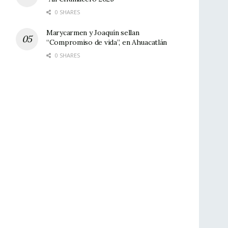
0 SHARES
Marycarmen y Joaquín sellan
“Compromiso de vida”, en Ahuacatlán
0 SHARES