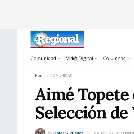
Comunidad
Vid@ Digital
Columnas
Home
COMUNIDAD
Aimé Topete 
Selección de 
by
Omar G. Nieves
03/06/2022
in
COMU