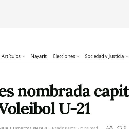
Artículos
Nayarit
Elecciones
Sociedad y Justicia
es nombrada capit
Voleibol U-21
A
0
NIDAD
,
Deportes
,
NAYARIT
Reading Time: 2 mins read
A