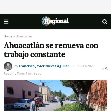
Home
Ahuacatlán
Ahuacatlán se renueva con
trabajo constante
by
Francisco Javier Nieves Aguilar
13/11/2025
A
A
Reading Time: 1 min read