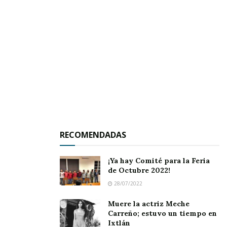
Porque cada espacio limpio, cada rincón
cuidado, es un paso hacia un
Ahuacatlán más
bonito y seguro
.
El
Ayuntamiento
reafirma su compromiso:
mantener en buen estado los lugares que son
de todos. Y lo hace con constancia, con
dedicación… y con el respaldo de su gente.
¡Cuidar al municipio es tarea de todos!
RECOMENDADAS
Tags:
Limpieza
¡Ya hay Comité para la Feria
de Octubre 2022!
28/07/2022
Muere la actriz Meche
Carreño; estuvo un tiempo en
Ixtlán