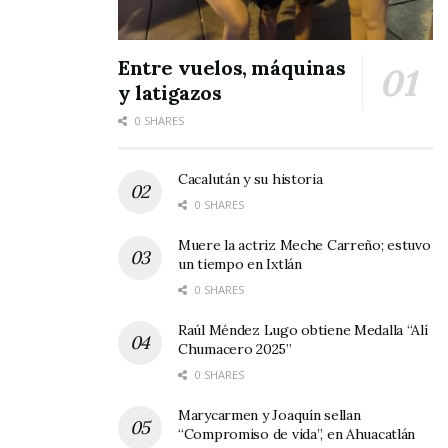
Entre vuelos, máquinas
y latigazos
0 SHARES
Cacalután y su historia
0 SHARES
Muere la actriz Meche Carreño; estuvo
un tiempo en Ixtlán
0 SHARES
Raúl Méndez Lugo obtiene Medalla “Alí
Chumacero 2025”
0 SHARES
Marycarmen y Joaquín sellan
“Compromiso de vida”, en Ahuacatlán