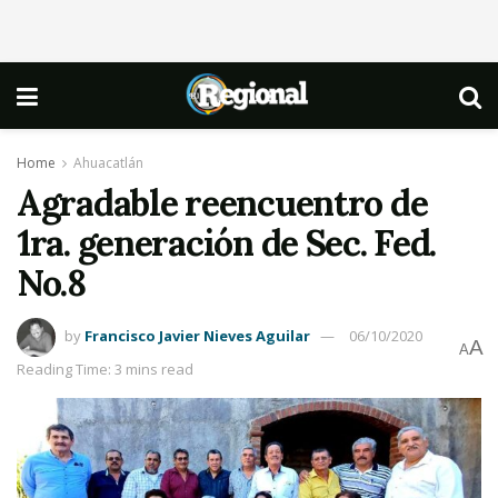
Home
Ahuacatlán
Agradable reencuentro de
1ra. generación de Sec. Fed.
No.8
by
Francisco Javier Nieves Aguilar
06/10/2020
A
A
Reading Time: 3 mins read