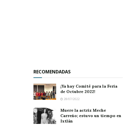
RECOMENDADAS
¡Ya hay Comité para la Feria
de Octubre 2022!
Emotivo reencuentro el de los alumnos de la Sec. Fed. Revolución en
28/07/2022
Ahuacatlá
n.
Muere la actriz Meche
Los que acudieron al reencuentro, anteayer,
Carreño; estuvo un tiempo en
Ixtlán
recordaron obviamente a algunos de sus