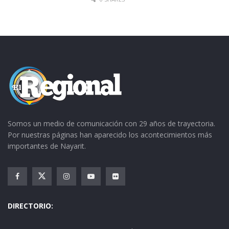
Revivieron hechos y momentos imborrables,
como los
exámenes de matemáticas y los
concursos de oratoria;
pero también
recordaron tiempos felices, como las
celebraciones del Día del Estudiante y
obviamente la ceremonia de graduación, en
junio de 1972,
entre muchas otras cosas.
Somos un medio de comunicación con 29 años de trayectoria.
Tags:
secundaria Revolución
Por nuestras páginas han aparecido los acontecimientos más
importantes de Nayarit.
DIRECTORIO: