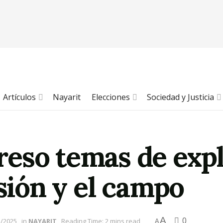
Artículos
Nayarit
Elecciones
Sociedad y Justicia
eso temas de expl
usión y el campo
A
0
3/2025
in
NAYARIT
Reading Time: 2 mins read
A