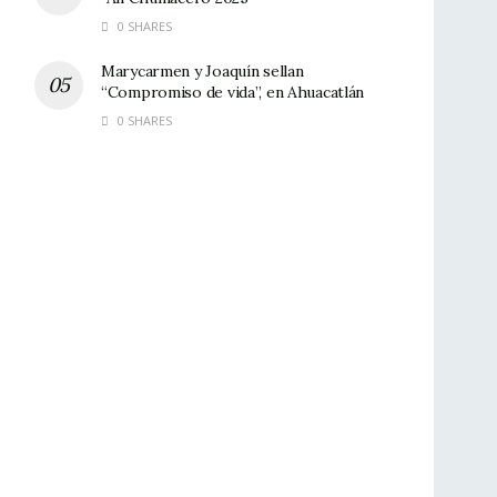
0 SHARES
Marycarmen y Joaquín sellan
“Compromiso de vida”, en Ahuacatlán
0 SHARES