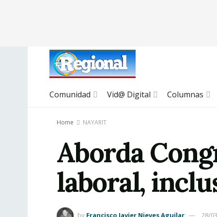
Comunidad
Vid@ Digital
Columnas
Home
NAYARIT
Aborda Congr
laboral, incl
by
Francisco Javier Nieves Aguilar
28/0