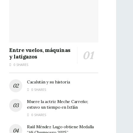
Entre vuelos, máquinas
y latigazos
0 SHARES
Cacalután y su historia
0 SHARES
Muere la actriz Meche Carreño;
estuvo un tiempo en Ixtlán
0 SHARES
Raúl Méndez Lugo obtiene Medalla
“Alí Chumacero 2025”